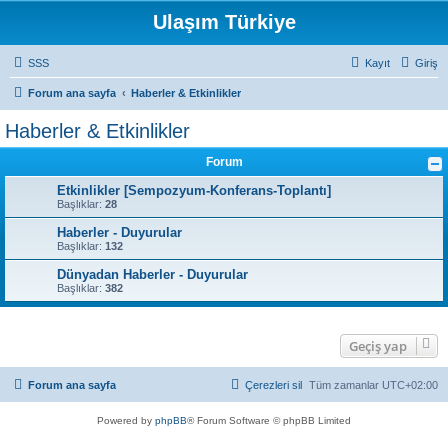
Ulaşım Türkiye
SSS
Kayıt
Giriş
Forum ana sayfa
Haberler & Etkinlikler
Haberler & Etkinlikler
Forum
Etkinlikler [Sempozyum-Konferans-Toplantı]
Başlıklar:
28
Haberler - Duyurular
Başlıklar:
132
Dünyadan Haberler - Duyurular
Başlıklar:
382
Geçiş yap
Forum ana sayfa
Çerezleri sil
Tüm zamanlar
UTC+02:00
Powered by
phpBB
® Forum Software © phpBB Limited