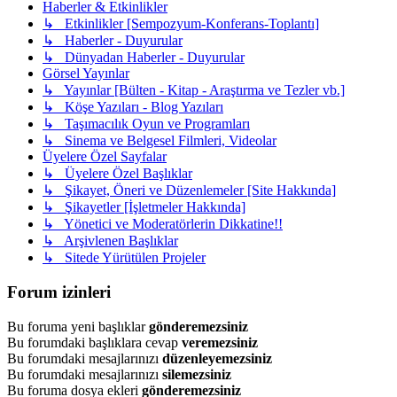
Haberler & Etkinlikler
↳ Etkinlikler [Sempozyum-Konferans-Toplantı]
↳ Haberler - Duyurular
↳ Dünyadan Haberler - Duyurular
Görsel Yayınlar
↳ Yayınlar [Bülten - Kitap - Araştırma ve Tezler vb.]
↳ Köşe Yazıları - Blog Yazıları
↳ Taşımacılık Oyun ve Programları
↳ Sinema ve Belgesel Filmleri, Videolar
Üyelere Özel Sayfalar
↳ Üyelere Özel Başlıklar
↳ Şikayet, Öneri ve Düzenlemeler [Site Hakkında]
↳ Şikayetler [İşletmeler Hakkında]
↳ Yönetici ve Moderatörlerin Dikkatine!!
↳ Arşivlenen Başlıklar
↳ Sitede Yürütülen Projeler
Forum izinleri
Bu foruma yeni başlıklar
gönderemezsiniz
Bu forumdaki başlıklara cevap
veremezsiniz
Bu forumdaki mesajlarınızı
düzenleyemezsiniz
Bu forumdaki mesajlarınızı
silemezsiniz
Bu foruma dosya ekleri
gönderemezsiniz