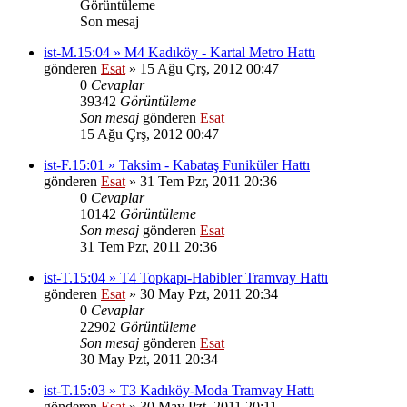
Görüntüleme
Son mesaj
ist-M.15:04 » M4 Kadıköy - Kartal Metro Hattı
gönderen
Esat
» 15 Ağu Çrş, 2012 00:47
0
Cevaplar
39342
Görüntüleme
Son mesaj
gönderen
Esat
15 Ağu Çrş, 2012 00:47
ist-F.15:01 » Taksim - Kabataş Funiküler Hattı
gönderen
Esat
» 31 Tem Pzr, 2011 20:36
0
Cevaplar
10142
Görüntüleme
Son mesaj
gönderen
Esat
31 Tem Pzr, 2011 20:36
ist-T.15:04 » T4 Topkapı-Habibler Tramvay Hattı
gönderen
Esat
» 30 May Pzt, 2011 20:34
0
Cevaplar
22902
Görüntüleme
Son mesaj
gönderen
Esat
30 May Pzt, 2011 20:34
ist-T.15:03 » T3 Kadıköy-Moda Tramvay Hattı
gönderen
Esat
» 30 May Pzt, 2011 20:11