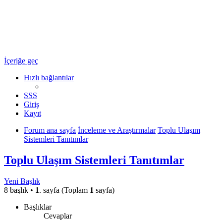
Ulaşım Türkiye
Ulaşım Hakkında Her Şey ...
İçeriğe geç
Hızlı bağlantılar
SSS
Giriş
Kayıt
Forum ana sayfa
İnceleme ve Araştırmalar
Toplu Ulaşım
Sistemleri Tanıtımlar
Toplu Ulaşım Sistemleri Tanıtımlar
Yeni Başlık
8 başlık •
1
. sayfa (Toplam
1
sayfa)
Başlıklar
Cevaplar