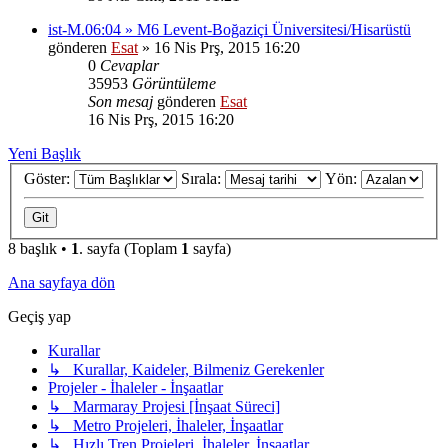
ist-M.06:04 » M6 Levent-Boğaziçi Üniversitesi/Hisarüstü
gönderen
Esat
» 16 Nis Prş, 2015 16:20
0
Cevaplar
35953
Görüntüleme
Son mesaj
gönderen
Esat
16 Nis Prş, 2015 16:20
Yeni Başlık
Göster:
Sırala:
Yön:
8 başlık •
1
. sayfa (Toplam
1
sayfa)
Ana sayfaya dön
Geçiş yap
Kurallar
↳ Kurallar, Kaideler, Bilmeniz Gerekenler
Projeler - İhaleler - İnşaatlar
↳ Marmaray Projesi [İnşaat Süreci]
↳ Metro Projeleri, İhaleler, İnşaatlar
↳ Hızlı Tren Projeleri, İhaleler, İnşaatlar