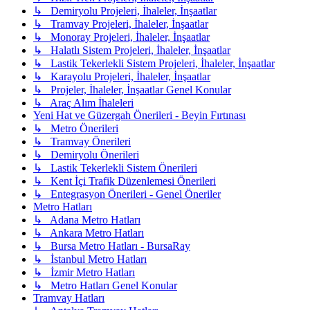
↳ Demiryolu Projeleri, İhaleler, İnşaatlar
↳ Tramvay Projeleri, İhaleler, İnşaatlar
↳ Monoray Projeleri, İhaleler, İnşaatlar
↳ Halatlı Sistem Projeleri, İhaleler, İnşaatlar
↳ Lastik Tekerlekli Sistem Projeleri, İhaleler, İnşaatlar
↳ Karayolu Projeleri, İhaleler, İnşaatlar
↳ Projeler, İhaleler, İnşaatlar Genel Konular
↳ Araç Alım İhaleleri
Yeni Hat ve Güzergah Önerileri - Beyin Fırtınası
↳ Metro Önerileri
↳ Tramvay Önerileri
↳ Demiryolu Önerileri
↳ Lastik Tekerlekli Sistem Önerileri
↳ Kent İçi Trafik Düzenlemesi Önerileri
↳ Entegrasyon Önerileri - Genel Öneriler
Metro Hatları
↳ Adana Metro Hatları
↳ Ankara Metro Hatları
↳ Bursa Metro Hatları - BursaRay
↳ İstanbul Metro Hatları
↳ İzmir Metro Hatları
↳ Metro Hatları Genel Konular
Tramvay Hatları