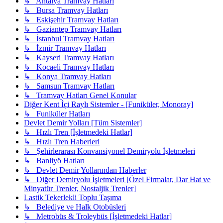
↳ Antalya Tramvay Hatları
↳ Bursa Tramvay Hatları
↳ Eskişehir Tramvay Hatları
↳ Gaziantep Tramvay Hatları
↳ İstanbul Tramvay Hatları
↳ İzmir Tramvay Hatları
↳ Kayseri Tramvay Hatları
↳ Kocaeli Tramvay Hatları
↳ Konya Tramvay Hatları
↳ Samsun Tramvay Hatları
↳ Tramvay Hatları Genel Konular
Diğer Kent İçi Raylı Sistemler - [Funiküler, Monoray]
↳ Funiküler Hatları
Devlet Demir Yolları [Tüm Sistemler]
↳ Hızlı Tren [İşletmedeki Hatlar]
↳ Hızlı Tren Haberleri
↳ Şehirlerarası Konvansiyonel Demiryolu İşletmeleri
↳ Banliyö Hatları
↳ Devlet Demir Yollarından Haberler
↳ Diğer Demiryolu İşletmeleri [Özel Firmalar, Dar Hat ve
Minyatür Trenler, Nostaljik Trenler]
Lastik Tekerlekli Toplu Taşıma
↳ Belediye ve Halk Otobüsleri
↳ Metrobüs & Troleybüs [İşletmedeki Hatlar]