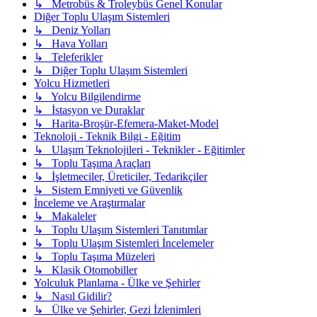
↳ Metrobüs & Troleybüs Genel Konular
Diğer Toplu Ulaşım Sistemleri
↳ Deniz Yolları
↳ Hava Yolları
↳ Teleferikler
↳ Diğer Toplu Ulaşım Sistemleri
Yolcu Hizmetleri
↳ Yolcu Bilgilendirme
↳ İstasyon ve Duraklar
↳ Harita-Broşür-Efemera-Maket-Model
Teknoloji - Teknik Bilgi - Eğitim
↳ Ulaşım Teknolojileri - Teknikler - Eğitimler
↳ Toplu Taşıma Araçları
↳ İşletmeciler, Üreticiler, Tedarikçiler
↳ Sistem Emniyeti ve Güvenlik
İnceleme ve Araştırmalar
↳ Makaleler
↳ Toplu Ulaşım Sistemleri Tanıtımlar
↳ Toplu Ulaşım Sistemleri İncelemeler
↳ Toplu Taşıma Müzeleri
↳ Klasik Otomobiller
Yolculuk Planlama - Ülke ve Şehirler
↳ Nasıl Gidilir?
↳ Ülke ve Şehirler, Gezi İzlenimleri