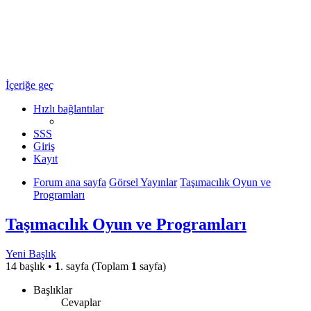
Ulaşım Türkiye
Ulaşım Hakkında Her Şey ...
İçeriğe geç
Hızlı bağlantılar
SSS
Giriş
Kayıt
Forum ana sayfa
Görsel Yayınlar
Taşımacılık Oyun ve
Programları
Taşımacılık Oyun ve Programları
Yeni Başlık
14 başlık •
1
. sayfa (Toplam
1
sayfa)
Başlıklar
Cevaplar