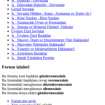
↳ Haberler - Duyurular
↳ Dünyadan Haberler - Duyurular
Görsel Yayınlar
↳ Yayınlar [Bülten - Kitap - Araştırma ve Tezler vb.]
↳ Köşe Yazıları - Blog Yazıları
↳ Taşımacılık Oyun ve Programları
↳ Sinema ve Belgesel Filmleri, Videolar
Üyelere Özel Sayfalar
↳ Üyelere Özel Başlıklar
↳ Şikayet, Öneri ve Düzenlemeler [Site Hakkında]
↳ Şikayetler [İşletmeler Hakkında]
↳ Yönetici ve Moderatörlerin Dikkatine!!
↳ Arşivlenen Başlıklar
↳ Sitede Yürütülen Projeler
Forum izinleri
Bu foruma yeni başlıklar
gönderemezsiniz
Bu forumdaki başlıklara cevap
veremezsiniz
Bu forumdaki mesajlarınızı
düzenleyemezsiniz
Bu forumdaki mesajlarınızı
silemezsiniz
Bu foruma dosya ekleri
gönderemezsiniz
Forum ana sayfa