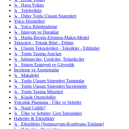
↳ Hava Yolları
↳ Teleferikler
↳ Diğer Toplu Ulaşım Sistemleri
Yolcu Hizmetleri
↳ Yolcu Bilgilendirme
↳ İstasyon ve Duraklar
↳ Harita-Broşür-Efemera-Maket-Model
Teknoloji - Teknik Bilgi - Eğitim
↳ Ulaşım Teknolojileri - Teknikler - Eğitimler
↳ Toplu Taşıma Araçları
↳ İşletmeciler, Üreticiler, Tedarikçiler
↳ Sistem Emniyeti ve Güvenlik
İnceleme ve Araştırmalar
↳ Makaleler
↳ Toplu Ulaşım Sistemleri Tanıtımlar
↳ Toplu Ulaşım Sistemleri İncelemeler
↳ Toplu Taşıma Müzeleri
↳ Klasik Otomobiller
Yolculuk Planlama - Ülke ve Şehirler
↳ Nasıl Gidilir?
↳ Ülke ve Şehirler, Gezi İzlenimleri
Haberler & Etkinlikler
↳ Etkinlikler [Sempozyum-Konferans-Toplantı]