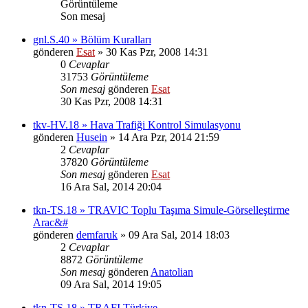
Görüntüleme
Son mesaj
gnl.S.40 » Bölüm Kuralları
gönderen
Esat
» 30 Kas Pzr, 2008 14:31
0
Cevaplar
31753
Görüntüleme
Son mesaj
gönderen
Esat
30 Kas Pzr, 2008 14:31
tkv-HV.18 » Hava Trafiği Kontrol Simulasyonu
gönderen
Husein
» 14 Ara Pzr, 2014 21:59
2
Cevaplar
37820
Görüntüleme
Son mesaj
gönderen
Esat
16 Ara Sal, 2014 20:04
tkn-TS.18 » TRAVIC Toplu Taşıma Simule-Görselleştirme
Arac&#
gönderen
demfaruk
» 09 Ara Sal, 2014 18:03
2
Cevaplar
8872
Görüntüleme
Son mesaj
gönderen
Anatolian
09 Ara Sal, 2014 19:05
tkn-TS.18 » TRAFI Türkiye