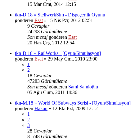
15 Mar Cmt, 2014 12:15
tkn-D.18 » StellwerkSim - Dispeçerlik Oyunu
gönderen
Esat
» 15 Nis Pzr, 2012 02:51
9
Cevaplar
24298
Görüntüleme
Son mesaj
gönderen
Esat
20 Haz Çrş, 2012 12:54
tkn-D.18 » RailWorks - [Oyun/Simulasyon]
gönderen
Esat
» 29 May Cmt, 2010 23:00
1
2
18
Cevaplar
47283
Görüntüleme
Son mesaj
gönderen
Sami Samioğlu
05 Ağu Cum, 2011 14:36
tkn-M.18 » World Of Subways Serisi - [Oyun/Simulasyon]
gönderen
Hakan
» 12 Eki Pzt, 2009 12:12
1
2
3
28
Cevaplar
81748
Görüntüleme