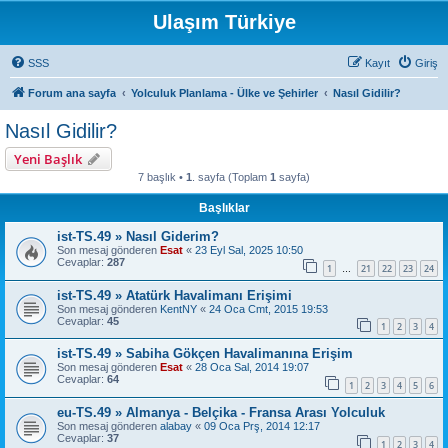
Ulaşım Türkiye
SSS
Kayıt
Giriş
Forum ana sayfa
Yolculuk Planlama - Ülke ve Şehirler
Nasıl Gidilir?
Nasıl Gidilir?
Yeni Başlık
7 başlık •
1
. sayfa (Toplam
1
sayfa)
Başlıklar
ist-TS.49 » Nasıl Giderim?
Son mesaj gönderen
Esat
«
23 Eyl Sal, 2025 10:50
Cevaplar:
287
1
21
22
23
24
…
ist-TS.49 » Atatürk Havalimanı Erişimi
Son mesaj gönderen
KentNY
«
24 Oca Cmt, 2015 19:53
Cevaplar:
45
1
2
3
4
ist-TS.49 » Sabiha Gökçen Havalimanına Erişim
Son mesaj gönderen
Esat
«
28 Oca Sal, 2014 19:07
Cevaplar:
64
1
2
3
4
5
6
eu-TS.49 » Almanya - Belçika - Fransa Arası Yolculuk
Son mesaj gönderen
alabay
«
09 Oca Prş, 2014 12:17
Cevaplar:
37
1
2
3
4