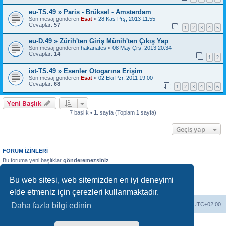
eu-TS.49 » Paris - Brüksel - Amsterdam
Son mesaj gönderen
Esat
«
28 Kas Prş, 2013 11:55
Cevaplar:
57
1
2
3
4
5
eu-D.49 » Zürih'ten Giriş Münih'ten Çıkış Yap
Son mesaj gönderen
hakanates
«
08 May Çrş, 2013 20:34
Cevaplar:
14
1
2
ist-TS.49 » Esenler Otogarına Erişim
Son mesaj gönderen
Esat
«
02 Eki Pzr, 2011 19:00
Cevaplar:
68
1
2
3
4
5
6
Yeni Başlık
7 başlık •
1
. sayfa (Toplam
1
sayfa)
Geçiş yap
FORUM IZINLERI
Bu foruma yeni başlıklar
gönderemezsiniz
Bu forumdaki başlıklara cevap
veremezsiniz
Bu forumdaki mesajlarınızı
düzenleyemezsiniz
Bu web sitesi, web sitemizden en iyi deneyimi
Bu forumdaki mesajlarınızı
silemezsiniz
Bu foruma dosya ekleri
gönderemezsiniz
elde etmeniz için çerezleri kullanmaktadır.
Forum ana sayfa
Çerezleri sil
Tüm zamanlar
UTC+02:00
Daha fazla bilgi edinin
Powered by
phpBB
® Forum Software © phpBB Limited