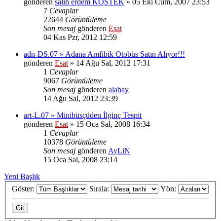
gönderen
salih erdem KÖSTEK
» 05 Eki Cum, 2007 23:53
7
Cevaplar
22644
Görüntüleme
Son mesaj
gönderen
Esat
04 Kas Pzr, 2012 12:59
adn-DS.07 » Adana Amfibik Otobüs Satın Alıyor!!!
gönderen
Esat
» 14 Ağu Sal, 2012 17:31
1
Cevaplar
9067
Görüntüleme
Son mesaj
gönderen
alabay
14 Ağu Sal, 2012 23:39
art-L.07 » Minibüsçüden İlginç Tespit
gönderen
Esat
» 15 Oca Sal, 2008 16:34
1
Cevaplar
10378
Görüntüleme
Son mesaj
gönderen
AyLiN
15 Oca Sal, 2008 23:14
Yeni Başlık
Göster:
Sırala:
Yön: