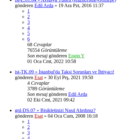
gönderen
Edil Arda
» 19 Ara Pzt, 2016 11:37
1
2
3
4
5
6
68
Cevaplar
76554
Görüntüleme
Son mesaj
gönderen
Engin Y
01 Oca Cmt, 2022 10:58
ist-TK.09 » İstanbul'da Taksi Sorunları ve İhtiyacı!
gönderen
Esat
» 30 Eyl Prş, 2021 19:50
4
Cevaplar
3789
Görüntüleme
Son mesaj
gönderen
Edil Arda
02 Eki Cmt, 2021 09:42
gnl-DS.07 » Bisikletinizi Nasıl Alırdınız?
gönderen
Esat
» 04 Oca Cum, 2008 16:18
1
2
3
4