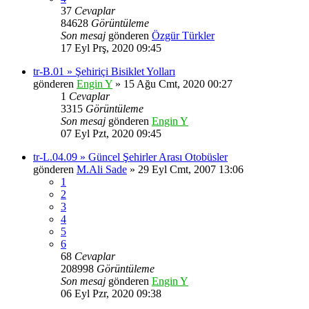
37
Cevaplar
84628
Görüntüleme
Son mesaj
gönderen
Özgür Türkler
17 Eyl Prş, 2020 09:45
tr-B.01 » Şehiriçi Bisiklet Yolları
gönderen
Engin Y
» 15 Ağu Cmt, 2020 00:27
1
Cevaplar
3315
Görüntüleme
Son mesaj
gönderen
Engin Y
07 Eyl Pzt, 2020 09:45
tr-L.04.09 » Güncel Şehirler Arası Otobüsler
gönderen
M.Ali Sade
» 29 Eyl Cmt, 2007 13:06
1
2
3
4
5
6
68
Cevaplar
208998
Görüntüleme
Son mesaj
gönderen
Engin Y
06 Eyl Pzr, 2020 09:38