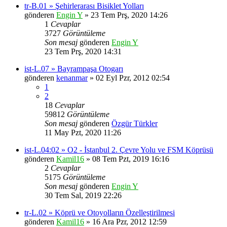
tr-B.01 » Şehirlerarası Bisiklet Yolları
gönderen
Engin Y
» 23 Tem Prş, 2020 14:26
1
Cevaplar
3727
Görüntüleme
Son mesaj
gönderen
Engin Y
23 Tem Prş, 2020 14:31
ist-L.07 » Bayrampaşa Otogarı
gönderen
kenanmar
» 02 Eyl Pzr, 2012 02:54
1
2
18
Cevaplar
59812
Görüntüleme
Son mesaj
gönderen
Özgür Türkler
11 May Pzt, 2020 11:26
ist-L.04:02 » O2 - İstanbul 2. Çevre Yolu ve FSM Köprüsü
gönderen
Kamil16
» 08 Tem Pzt, 2019 16:16
2
Cevaplar
5175
Görüntüleme
Son mesaj
gönderen
Engin Y
30 Tem Sal, 2019 22:26
tr-L.02 » Köprü ve Otoyolların Özelleştirilmesi
gönderen
Kamil16
» 16 Ara Pzr, 2012 12:59