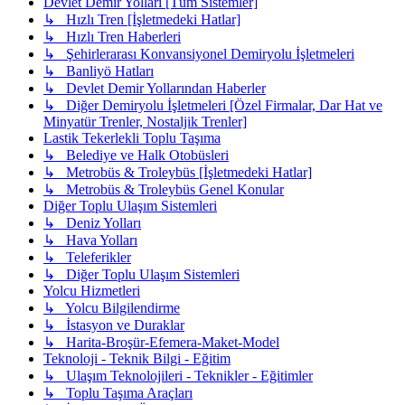
Devlet Demir Yolları [Tüm Sistemler]
↳ Hızlı Tren [İşletmedeki Hatlar]
↳ Hızlı Tren Haberleri
↳ Şehirlerarası Konvansiyonel Demiryolu İşletmeleri
↳ Banliyö Hatları
↳ Devlet Demir Yollarından Haberler
↳ Diğer Demiryolu İşletmeleri [Özel Firmalar, Dar Hat ve
Minyatür Trenler, Nostaljik Trenler]
Lastik Tekerlekli Toplu Taşıma
↳ Belediye ve Halk Otobüsleri
↳ Metrobüs & Troleybüs [İşletmedeki Hatlar]
↳ Metrobüs & Troleybüs Genel Konular
Diğer Toplu Ulaşım Sistemleri
↳ Deniz Yolları
↳ Hava Yolları
↳ Teleferikler
↳ Diğer Toplu Ulaşım Sistemleri
Yolcu Hizmetleri
↳ Yolcu Bilgilendirme
↳ İstasyon ve Duraklar
↳ Harita-Broşür-Efemera-Maket-Model
Teknoloji - Teknik Bilgi - Eğitim
↳ Ulaşım Teknolojileri - Teknikler - Eğitimler
↳ Toplu Taşıma Araçları