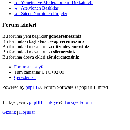
↳ Yönetici ve Moderatörlerin Dikkatine!!
↳ Arşivlenen Başlıklar
↳ Sitede Yürütülen Projeler
Forum izinleri
Bu foruma yeni başlıklar
gönderemezsiniz
Bu forumdaki başlıklara cevap
veremezsiniz
Bu forumdaki mesajlarınızı
düzenleyemezsiniz
Bu forumdaki mesajlarınızı
silemezsiniz
Bu foruma dosya ekleri
gönderemezsiniz
Forum ana sayfa
Tüm zamanlar
UTC+02:00
Çerezleri sil
Powered by
phpBB
® Forum Software © phpBB Limited
Türkçe çeviri:
phpBB Türkiye
&
Türkiye Forum
Gizlilik
|
Koşullar