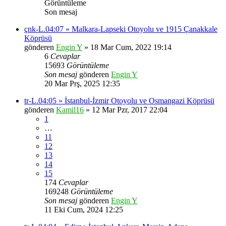
Görüntüleme
Son mesaj
çnk-L.04:07 » Malkara-Lapseki Otoyolu ve 1915 Çanakkale
Köprüsü
gönderen
Engin Y
» 18 Mar Cum, 2022 19:14
6
Cevaplar
15693
Görüntüleme
Son mesaj
gönderen
Engin Y
20 Mar Prş, 2025 12:35
tr-L.04:05 » İstanbul-İzmir Otoyolu ve Osmangazi Köprüsü
gönderen
Kamil16
» 12 Mar Pzr, 2017 22:04
1
…
11
12
13
14
15
174
Cevaplar
169248
Görüntüleme
Son mesaj
gönderen
Engin Y
11 Eki Cum, 2024 12:25