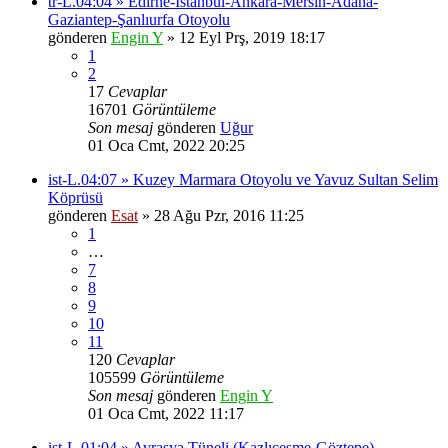
tr-L.04:04 » Edirne-İstanbul-Ankara-Mersin-Adana-
Gaziantep-Şanlıurfa Otoyolu
gönderen
Engin Y
» 12 Eyl Prş, 2019 18:17
1
2
17
Cevaplar
16701
Görüntüleme
Son mesaj
gönderen
Uğur
01 Oca Cmt, 2022 20:25
ist-L.04:07 » Kuzey Marmara Otoyolu ve Yavuz Sultan Selim
Köprüsü
gönderen
Esat
» 28 Ağu Pzr, 2016 11:25
1
…
7
8
9
10
11
120
Cevaplar
105599
Görüntüleme
Son mesaj
gönderen
Engin Y
01 Oca Cmt, 2022 11:17
ist-L.01:04 » Avrasya Tüneli (Kazlıçeşme-Göztepe)