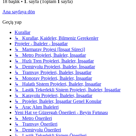
18 başlık •
1
. sayfa (Toplam
1
sayfa)
Ana sayfaya dön
Geçiş yap
Kurallar
↳ Kurallar, Kaideler, Bilmeniz Gerekenler
Projeler - İhaleler - İnşaatlar
↳ Marmaray Projesi [İnşaat Süreci]
↳ Metro Projeleri, İhaleler, İnşaatlar
↳ Hızlı Tren Projeleri, İhaleler, İnşaatlar
↳ Demiryolu Projeleri, İhaleler, İnşaatlar
↳ Tramvay Projeleri, İhaleler, İnşaatlar
↳ Monoray Projeleri, İhaleler, İnşaatlar
↳ Halatlı Sistem Projeleri, İhaleler, İnşaatlar
↳ Lastik Tekerlekli Sistem Projeleri, İhaleler, İnşaatlar
↳ Karayolu Projeleri, İhaleler, İnşaatlar
↳ Projeler, İhaleler, İnşaatlar Genel Konular
↳ Araç Alım İhaleleri
Yeni Hat ve Güzergah Önerileri - Beyin Fırtınası
↳ Metro Önerileri
↳ Tramvay Önerileri
↳ Demiryolu Önerileri
↳ Lastik Tekerlekli Sistem Önerileri