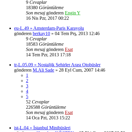
9
Cevaplar
18380
Görüntüleme
Son mesaj
gönderen
Engin Y
16 Nis Pzr, 2017 00:22
eu-L.49 » Amsterdam-Paris Karayolu
gönderen
berkay10
» 04 Tem Prş, 2013 12:46
9
Cevaplar
18583
Görüntüleme
Son mesaj
gönderen
Esat
14 Tem Pzr, 2013 17:18
tr-L.05.09 » Nostaljik Şehirler Arası Otobüsler
gönderen
M.Ali Sade
» 28 Eyl Cum, 2007 14:46
1
2
3
4
5
52
Cevaplar
226588
Görüntüleme
Son mesaj
gönderen
Esat
14 Oca Pzt, 2013 15:22
ist-L.04 » İstanbul Minibüsleri