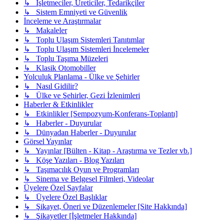
↳ İşletmeciler, Üreticiler, Tedarikçiler
↳ Sistem Emniyeti ve Güvenlik
İnceleme ve Araştırmalar
↳ Makaleler
↳ Toplu Ulaşım Sistemleri Tanıtımlar
↳ Toplu Ulaşım Sistemleri İncelemeler
↳ Toplu Taşıma Müzeleri
↳ Klasik Otomobiller
Yolculuk Planlama - Ülke ve Şehirler
↳ Nasıl Gidilir?
↳ Ülke ve Şehirler, Gezi İzlenimleri
Haberler & Etkinlikler
↳ Etkinlikler [Sempozyum-Konferans-Toplantı]
↳ Haberler - Duyurular
↳ Dünyadan Haberler - Duyurular
Görsel Yayınlar
↳ Yayınlar [Bülten - Kitap - Araştırma ve Tezler vb.]
↳ Köşe Yazıları - Blog Yazıları
↳ Taşımacılık Oyun ve Programları
↳ Sinema ve Belgesel Filmleri, Videolar
Üyelere Özel Sayfalar
↳ Üyelere Özel Başlıklar
↳ Şikayet, Öneri ve Düzenlemeler [Site Hakkında]
↳ Şikayetler [İşletmeler Hakkında]