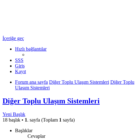
Ulaşım Türkiye
Ulaşım Hakkında Her Şey ...
İçeriğe geç
Hızlı bağlantılar
SSS
Giriş
Kayıt
Forum ana sayfa
Diğer Toplu Ulaşım Sistemleri
Diğer Toplu
Ulaşım Sistemleri
Diğer Toplu Ulaşım Sistemleri
Yeni Başlık
18 başlık •
1
. sayfa (Toplam
1
sayfa)
Başlıklar
Cevaplar