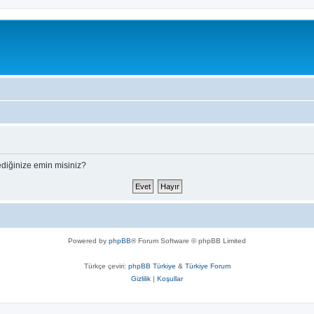
ediğinize emin misiniz?
Powered by
phpBB
® Forum Software © phpBB Limited
Türkçe çeviri:
phpBB Türkiye
&
Türkiye Forum
Gizlilik
|
Koşullar