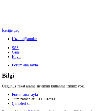
Ulaşım Türkiye
Ulaşım Hakkında Her Şey ...
İçeriğe geç
Hızlı bağlantılar
SSS
Giriş
Kayıt
Forum ana sayfa
Bilgi
Üzgünüz fakat arama sistemini kullanma izniniz yok.
Forum ana sayfa
Tüm zamanlar
UTC+02:00
Çerezleri sil