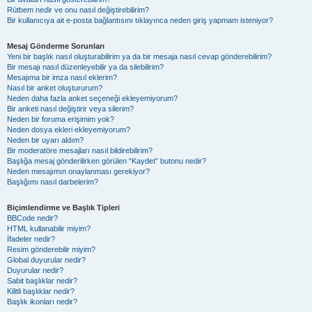
Rütbem nedir ve onu nasıl değiştirebilirim?
Bir kullanıcıya ait e-posta bağlantısını tıklayınca neden giriş yapmam isteniyor?
Mesaj Gönderme Sorunları
Yeni bir başlık nasıl oluşturabilirim ya da bir mesaja nasıl cevap gönderebilirim?
Bir mesajı nasıl düzenleyebilir ya da silebilirim?
Mesajıma bir imza nasıl eklerim?
Nasıl bir anket oluştururum?
Neden daha fazla anket seçeneği ekleyemiyorum?
Bir anketi nasıl değiştirir veya silerim?
Neden bir foruma erişimim yok?
Neden dosya ekleri ekleyemiyorum?
Neden bir uyarı aldım?
Bir moderatöre mesajları nasıl bildirebilirim?
Başlığa mesaj gönderilirken görülen “Kaydet” butonu nedir?
Neden mesajımın onaylanması gerekiyor?
Başlığımı nasıl darbelerim?
Biçimlendirme ve Başlık Tipleri
BBCode nedir?
HTML kullanabilir miyim?
İfadeler nedir?
Resim gönderebilir miyim?
Global duyurular nedir?
Duyurular nedir?
Sabit başlıklar nedir?
Kilitli başlıklar nedir?
Başlık ikonları nedir?