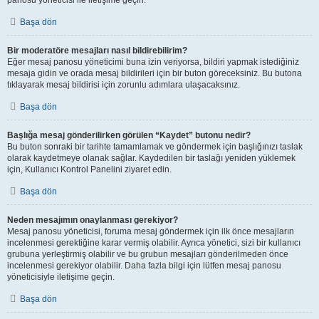
panosu yöneticisi ile iletişime geçin.
Başa dön
Bir moderatöre mesajları nasıl bildirebilirim?
Eğer mesaj panosu yöneticimi buna izin veriyorsa, bildiri yapmak istediğiniz
mesaja gidin ve orada mesaj bildirileri için bir buton göreceksiniz. Bu butona
tıklayarak mesaj bildirisi için zorunlu adımlara ulaşacaksınız.
Başa dön
Başlığa mesaj gönderilirken görülen “Kaydet” butonu nedir?
Bu buton sonraki bir tarihte tamamlamak ve göndermek için başlığınızı taslak
olarak kaydetmeye olanak sağlar. Kaydedilen bir taslağı yeniden yüklemek
için, Kullanıcı Kontrol Panelini ziyaret edin.
Başa dön
Neden mesajımın onaylanması gerekiyor?
Mesaj panosu yöneticisi, foruma mesaj göndermek için ilk önce mesajların
incelenmesi gerektiğine karar vermiş olabilir. Ayrıca yönetici, sizi bir kullanıcı
grubuna yerleştirmiş olabilir ve bu grubun mesajları gönderilmeden önce
incelenmesi gerekiyor olabilir. Daha fazla bilgi için lütfen mesaj panosu
yöneticisiyle iletişime geçin.
Başa dön