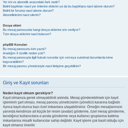
Yer imi ve abonelik arasındaki fark nedir?
Belirli başlıkları nasıl yer imlerine eklerim ya da bu başlıklara nasıl abone olurum?
Belirli bir foruma nasıl abone olurum?
Aboneliklerimi nasıl silerim?
Dosya ekleri
Bu mesaj panosunda hangi dosya eklerine izin veriliyor?
Tüm dosya eklerimi nasıl bulurum?
phpBB Konuları
Bu mesaj panosunu kim yazdı?
Aradığım X özellik neden yok?
Bu mesaj panosuyla ilgili hukuki sorunlar için ve/veya suistimal durumlarda kime
başvurabilirim?
Bir mesaj panosu yöneticisiyle nasıl iletişime geçebilirim?
Giriş ve Kayıt sorunları
Neden kayıt olmam gerekiyor?
Kayıt olmanıza gerek olmayabilirdi aslında. Mesaj gönderebilmek için kayıt
işleminin şart olması, mesaj panosu yöneticisinin (yönetici) kararına bağlıdır.
Ayrıca kayıt olunca bazı özel imkanlara ulaşabilirsiniz. Örneğin mesajlarınızın
yanında kendinize ait küçük bir resim (avatar) gösterme, özel mesaj gönderme,
tanıdığınız kullanıcılara e-posta gönderme veya kullanıcı gruplarına katılma
imkanlarına misafir kullanıcılar sahip değildir. Kayıt işlemi çok basit olduğu için
kayıt olmanız önerilir.