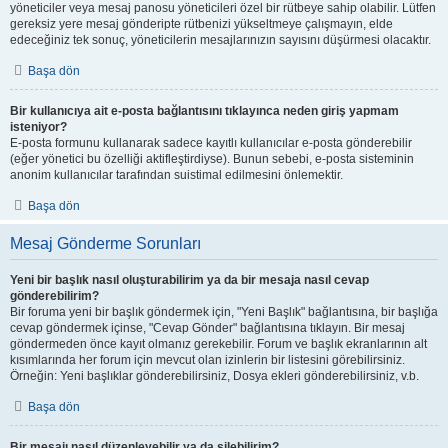
yöneticiler veya mesaj panosu yöneticileri özel bir rütbeye sahip olabilir. Lütfen
gereksiz yere mesaj gönderipte rütbenizi yükseltmeye çalışmayın, elde
edeceğiniz tek sonuç, yöneticilerin mesajlarınızın sayısını düşürmesi olacaktır.
Başa dön
Bir kullanıcıya ait e-posta bağlantısını tıklayınca neden giriş yapmam
isteniyor?
E-posta formunu kullanarak sadece kayıtlı kullanıcılar e-posta gönderebilir
(eğer yönetici bu özelliği aktifleştirdiyse). Bunun sebebi, e-posta sisteminin
anonim kullanıcılar tarafından suistimal edilmesini önlemektir.
Başa dön
Mesaj Gönderme Sorunları
Yeni bir başlık nasıl oluşturabilirim ya da bir mesaja nasıl cevap
gönderebilirim?
Bir foruma yeni bir başlık göndermek için, "Yeni Başlık" bağlantısına, bir başlığa
cevap göndermek içinse, "Cevap Gönder" bağlantısına tıklayın. Bir mesaj
göndermeden önce kayıt olmanız gerekebilir. Forum ve başlık ekranlarının alt
kısımlarında her forum için mevcut olan izinlerin bir listesini görebilirsiniz.
Örneğin: Yeni başlıklar gönderebilirsiniz, Dosya ekleri gönderebilirsiniz, v.b.
Başa dön
Bir mesajı nasıl düzenleyebilir ya da silebilirim?