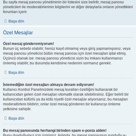
Bu sayfa mesaj panosu yönetiminin bir listesini size belirtir, mesaj panosu
yöneticileri ile moderatörlerinin bilgilerini ve diğer detaylarla onların yönettikleri
forumları içerir.
Başa dön
Özel Mesajlar
Özel mesaj gönderemiyorum!
Bunun üç sebebi olabilir; henüz kayıt olmamış veya giriş yapmamışsınız, veya
mesaj panosu yöneticisi bütün mesaj panosu için özel mesajları iptal etmiş.
Üçüncü olanak ise: mesaj panosu yöneticisi sizin bu imkanı kullanmanızı
önlemiş olabilir, bu durumda kendisine nedenini sormanız gerekir.
Başa dön
İstemediğim özel mesajları almaya devam ediyorum!
Kullanıcı Kontrol Panelinizdeki mesaj kuralları özelliğini kullanarak bir
kullanıcıdan gelen özel mesajları otomatik olarak silebilirsiniz. Eğer belirli bir
kullanıcıdan küfürlü ya da kötü niyetli özel mesajlar alıyorsanız, bu mesajları
moderatörlere bildirin; onlar özel mesaj gönderen bir kullanıcıyı önleme
yetkisine sahiptir.
Başa dön
Bu mesaj panosunda herhangi birinden spam e-posta aldım!
Bunu duyduğumuz için üzgünüz. Aslında, bu mesaj panosunun sunduğu e-