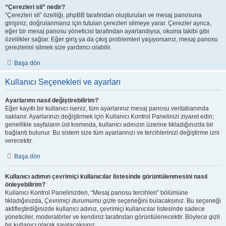
“Çerezleri sil” nedir?
“Çerezleri sil” özelliği, phpBB tarafından oluşturulan ve mesaj panosuna
girişiniz, doğrulanmanız için tutulan çerezleri silmeye yarar. Çerezler ayrıca,
eğer bir mesaj panosu yöneticisi tarafından ayarlandıysa, okuma takibi gibi
özellikler sağlar. Eğer giriş ya da çıkış problemleri yaşıyorsanız, mesaj panosu
çerezlerini silmek size yardımcı olabilir.
Başa dön
Kullanıcı Seçenekleri ve ayarları
Ayarlarımı nasıl değiştirebilirim?
Eğer kayıtlı bir kullanıcı iseniz, tüm ayarlarınız mesaj panosu veritabanında
saklanır. Ayarlarınızı değiştirmek için Kullanıcı Kontrol Panelinizi ziyaret edin;
genellikle sayfaların üst kısmında, kullanıcı adınızın üzerine tıkladığınızda bir
bağlantı bulunur. Bu sistem size tüm ayarlarınızı ve tercihlerinizi değiştirme izni
verecektir.
Başa dön
Kullanıcı adımın çevrimiçi kullanıcılar listesinde görüntülenmesini nasıl
önleyebilirim?
Kullanıcı Kontrol Panelinizden, “Mesaj panosu tercihleri” bölümüne
tıkladığınızda,
Çevrimiçi durumumu gizle
seçeneğini bulacaksınız. Bu seçeneği
aktifleştirdiğinizde kullanıcı adınız, çevrimiçi kullanıcılar listesinde sadece
yöneticiler, moderatörler ve kendiniz tarafından görüntülenecektir. Böylece gizli
bir kullanıcı olarak sayılacaksınız.