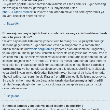
Aradığım X özellik neden yok?
Bu yazılım phpBB Limited tarafından yazılmış ve lisanslanmıştır. Eğer herhangi
bir özelliğin eklenmesi gerektiğini düşünüyorsanız lütfen
phpBB Fikirleri Merkezi
’ni ziyaret edin, oradan mevcut fikirlere oy verebilir ya
da yeni özellikler önerebilirsiniz.
Başa dön
Bu mesaj panosuyla ilgili hukuki sorunlar için ve/veya suistimal durumlarda
kime başvurabilirim?
“Takım” sayfasında listelenmiş yöneticilerin herhangi biri ile şikayetleriniz için
iletişime geçebilirsiniz. Eğer onlardan cevap alamıyorsanız, o zaman alan
adının sahibi ile (bir
whois sorgulaması
yaparak alan adı sahibine ulaşılabilir)
ya da, eğer bu mesaj panosu ücretsiz bir serviste çalışıyorsa (ör. Yahoo!, free.fr,
f2s.com, v.b.), bu servisin yönetimi veya suistimal konularla ilgilenen bölümüyle
iletişime geçmelisiniz. Not: phpBB Limited, bu mesaj panosunun nasıl, nerede
ve kimler tarafından kullanıldığı konusunda bir bilgisi olmadığı için
kesinlikle
yargılanamaz
ve her ne olursa olsun sorumlu tutulamaz. phpBB.com sitesiyle
veya phpBB yazılımıyla
doğrudan ilgisi olmayan
herhangi bir hukuki konuda
(ihtiyati tedbir, mali sorumluluk, iftira vs.) phpBB Limited ile iletişime geçmeyin.
Bu yazılımın herhangi
üçüncü şahıslar tarafından kullanımıyla ilgili
phpBB
Limited’e e-posta gönderirseniz, ya çok kısa bir cevap alırsınız ya da hiç bir
cevap alamazsınız.
Başa dön
Bir mesaj panosu yöneticisiyle nasıl iletişime geçebilirim?
Mesaj panosunun tüm kullanıcıları, “Bize ulaşın” formunu (eğer bu özellik