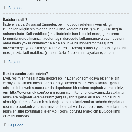
Başa dön
İfadeler nedir?
İfadeler ya da Duygusal Simgeler, belirli duygu ifadelerini vermek için
kullanılan küçük resimler halindeki kısa kodlardır. Örn. :) mutlu, :( ise üzgün
anlamındadır. Kullanabileceğiniz ifadelerin tam listesini mesaj gönderme
formunda görebilirsiniz. İfadeleri aşırı derecede kullanmamaya özen gösterin,
onlar metin yoksa okunmaz hale gelebilir ve bir moderatör mesajınızı
düzenlemeye ya da silmeye karar verebilir. Mesaj panosu yöneticisi ayrıca bir
mesajınızda kullanabileceğiniz en fazla ifade sınırını ayarlamış olabilir.
Başa dön
Resim gönderebilir miyim?
Evet, resimler mesajınızda gösterilebilir. Eğer yönetim dosya eklerine izin
verdiyse, resimleri mesaj panosuna yükleyebilirsiniz. Aksi takdirde, genel
erişilebilir bir web sunucusunda depolanan bir resime bağlantı vermelisiniz,
örn. http://www.ornek.com/benim-resmim.gif. Kendi bilgisayarınızda saklanan
resimlere bağlantı veremezsiniz (bilgisayarınız genel erişilebilir bir sunucu
olmadığı sürece). Ayrıca kimlik doğrulama mekanizmaları ardında depolanan
resimlere bağlantı veremezsiniz, ör. hotmail ya da yahoo e-posta kutularındaki
resimler, şifre korumları siteler, v.b. Resmi görüntülemek için BBCode [img]
etiketini kullanın.
Başa dön