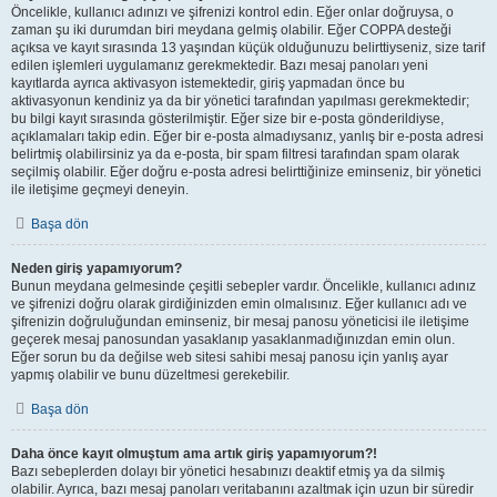
Öncelikle, kullanıcı adınızı ve şifrenizi kontrol edin. Eğer onlar doğruysa, o
zaman şu iki durumdan biri meydana gelmiş olabilir. Eğer COPPA desteği
açıksa ve kayıt sırasında 13 yaşından küçük olduğunuzu belirttiyseniz, size tarif
edilen işlemleri uygulamanız gerekmektedir. Bazı mesaj panoları yeni
kayıtlarda ayrıca aktivasyon istemektedir, giriş yapmadan önce bu
aktivasyonun kendiniz ya da bir yönetici tarafından yapılması gerekmektedir;
bu bilgi kayıt sırasında gösterilmiştir. Eğer size bir e-posta gönderildiyse,
açıklamaları takip edin. Eğer bir e-posta almadıysanız, yanlış bir e-posta adresi
belirtmiş olabilirsiniz ya da e-posta, bir spam filtresi tarafından spam olarak
seçilmiş olabilir. Eğer doğru e-posta adresi belirttiğinize eminseniz, bir yönetici
ile iletişime geçmeyi deneyin.
Başa dön
Neden giriş yapamıyorum?
Bunun meydana gelmesinde çeşitli sebepler vardır. Öncelikle, kullanıcı adınız
ve şifrenizi doğru olarak girdiğinizden emin olmalısınız. Eğer kullanıcı adı ve
şifrenizin doğruluğundan eminseniz, bir mesaj panosu yöneticisi ile iletişime
geçerek mesaj panosundan yasaklanıp yasaklanmadığınızdan emin olun.
Eğer sorun bu da değilse web sitesi sahibi mesaj panosu için yanlış ayar
yapmış olabilir ve bunu düzeltmesi gerekebilir.
Başa dön
Daha önce kayıt olmuştum ama artık giriş yapamıyorum?!
Bazı sebeplerden dolayı bir yönetici hesabınızı deaktif etmiş ya da silmiş
olabilir. Ayrıca, bazı mesaj panoları veritabanını azaltmak için uzun bir süredir