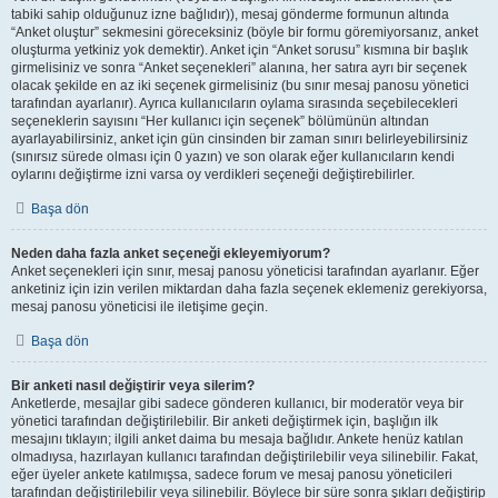
tabiki sahip olduğunuz izne bağlıdır)), mesaj gönderme formunun altında
“Anket oluştur” sekmesini göreceksiniz (böyle bir formu göremiyorsanız, anket
oluşturma yetkiniz yok demektir). Anket için “Anket sorusu” kısmına bir başlık
girmelisiniz ve sonra “Anket seçenekleri” alanına, her satıra ayrı bir seçenek
olacak şekilde en az iki seçenek girmelisiniz (bu sınır mesaj panosu yönetici
tarafından ayarlanır). Ayrıca kullanıcıların oylama sırasında seçebilecekleri
seçeneklerin sayısını “Her kullanıcı için seçenek” bölümünün altından
ayarlayabilirsiniz, anket için gün cinsinden bir zaman sınırı belirleyebilirsiniz
(sınırsız sürede olması için 0 yazın) ve son olarak eğer kullanıcıların kendi
oylarını değiştirme izni varsa oy verdikleri seçeneği değiştirebilirler.
Başa dön
Neden daha fazla anket seçeneği ekleyemiyorum?
Anket seçenekleri için sınır, mesaj panosu yöneticisi tarafından ayarlanır. Eğer
anketiniz için izin verilen miktardan daha fazla seçenek eklemeniz gerekiyorsa,
mesaj panosu yöneticisi ile iletişime geçin.
Başa dön
Bir anketi nasıl değiştirir veya silerim?
Anketlerde, mesajlar gibi sadece gönderen kullanıcı, bir moderatör veya bir
yönetici tarafından değiştirilebilir. Bir anketi değiştirmek için, başlığın ilk
mesajını tıklayın; ilgili anket daima bu mesaja bağlıdır. Ankete henüz katılan
olmadıysa, hazırlayan kullanıcı tarafından değiştirilebilir veya silinebilir. Fakat,
eğer üyeler ankete katılmışsa, sadece forum ve mesaj panosu yöneticileri
tarafından değiştirilebilir veya silinebilir. Böylece bir süre sonra şıkları değiştirip