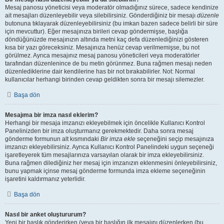
Mesaj panosu yöneticisi veya moderatör olmadığınız sürece, sadece kendinize
ait mesajları düzenleyebilir veya silebilirsiniz. Gönderdiğiniz bir mesajı
düzenle
butonuna tıklayarak düzenleyebilirsiniz (bu imkan bazen sadece belirli bir süre
için mevcuttur). Eğer mesajınıza birileri cevap göndermişse, başlığa
döndüğünüzde mesajınızın altında metni kaç defa düzenlediğinizi gösteren
kısa bir yazı göreceksiniz. Mesajınıza henüz cevap verilmemişse, bu not
görülmez. Ayrıca mesajınız mesaj panosu yöneticileri veya moderatörler
tarafından düzenlenince de bu metin görünmez. Buna rağmen mesajı neden
düzenlediklerine dair kendilerine has bir not bırakabilirler. Not: Normal
kullanıcılar herhangi birinden cevap geldikten sonra bir mesajı silemezler.
Başa dön
Mesajıma bir imza nasıl eklerim?
Herhangi bir mesaja imzanızı ekleyebilmek için öncelikle Kullanıcı Kontrol
Panelinizden bir imza oluşturmanız gerekmektedir. Daha sonra mesaj
gönderme formunun alt kısmındaki
Bir imza ekle
seçeneğini seçip mesajınıza
imzanızı ekleyebilirsiniz. Ayrıca Kullanıcı Kontrol Panelindeki uygun seçeneği
işaretleyerek tüm mesajlarınıza varsayılan olarak bir imza ekleyebilirsiniz.
Buna rağmen dilediğiniz her mesaj için imzanızın eklenmesini önleyebilirsiniz,
bunu yapmak içinse mesaj gönderme formunda imza ekleme seçeneğinin
işaretini kaldırmanız yeterlidir.
Başa dön
Nasıl bir anket oluştururum?
Yeni bir başlık gönderirken (veya bir başlığın ilk mesajını düzenlerken (bu