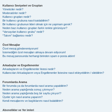
Kullanıcı Seviyeleri ve Grupları
Yöneticiler nedir?
Moderatörler nedir?
Kullanıcı grupları nedir?
Bir kullanıcı grubuna nasıl katılabilirim?
Bir kullanıcı grubunun lideri olmak için ne yapmam gerek?
Neden bazı kullanıcı grupları farklı renkte görünüyor?
“Varsayılan kullanıcı grubu” nedir?
“Takım” bağlantısı nedir?
Özel Mesajlar
Özel mesaj gönderemiyorum!
İstemediğim özel mesajları almaya devam ediyorum!
Bu mesaj panosunda herhangi birinden spam e-posta aldım!
Arkadaşlar ve Engellenenler
Arkadaşlarım ve Engellenenler listesi nedir?
Kullanıcıları Arkadaşlarım veya Engellenenler listesine nasıl ekleyebilirim / silebilirim?
Forumlarda Arama
Bir forumda ya da forumlarda nasıl arama yapabilirim?
Neden arama yaptığımda sonuç çıkmıyor?
Neden arama yaptığımda boş bir sayfa çıkıyor!?
Üyeler için nasıl arama yaparım?
Kendi mesajlarımı ve başlıklarımı nasıl bulabilirim?
Abonelikler ve Yer imleri