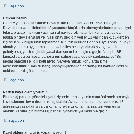
Başa dön
COPPA nedir?
COPPA ya da Child Online Privacy and Protection Act of 1998, Birleşik
Devletlerde web sitelerinin 13 yaşından küçüklerin ebeveynlerinden potansiyel
bilgi toplayabilmek için yazılı izin almayı gerekli tutan bir kanundur, ya da
başka bir deyişle yasal veli/vasi onay şeklidir, veliler 13 yaşından küçüklerden
kişisel kimlik bilgilerinin toplanması için izin verirler. Eğer bu uygulama ile kayıt
olmak ya da bu uygulama ile bir web sitesine kayıt olmak size güvenilir
gelmiyorsa, yardım için bir yasal danışman ile iletişime geçin. Not: phpBB
Limited ya da bu mesaj panosunun sahibi yasal destek sağlamaz, ve “Bu
mesaj panosu ile ilgili kötü niyetli ve/veya hukuki konularda kime
başvurabilirim?” sorusu hariç, yasayı ilgilendiren herhangi bir konuda iletişim
noktası olarak gösterilemez.
Başa dön
Neden kayıt olamıyorum?
Bir mesaj panosu yöneticisi yeni ziyaretçilerin kayıt olmasını önlemek amacıyla
kayıt işlemini devre dışı bırakmış olabilir. Ayrıca mesaj panosu yöneticisi IP
adresinizi yasaklamış ya da kullanıcı adınızı kullanmanıza izin vermemiş
olabilir. Yardım için bir mesaj panosu yöneticisiyle iletişime geçin.
Başa dön
Kayıt oldum ama giriş yapamıyorum!