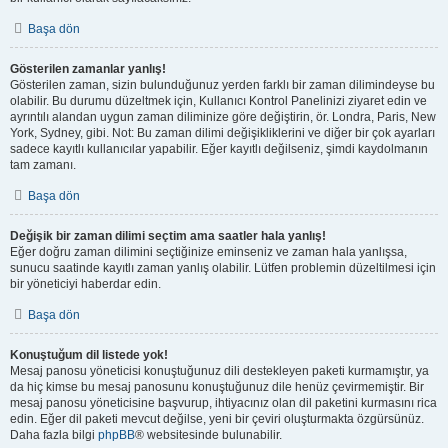
Başa dön
Gösterilen zamanlar yanlış!
Gösterilen zaman, sizin bulunduğunuz yerden farklı bir zaman dilimindeyse bu
olabilir. Bu durumu düzeltmek için, Kullanıcı Kontrol Panelinizi ziyaret edin ve
ayrıntılı alandan uygun zaman diliminize göre değiştirin, ör. Londra, Paris, New
York, Sydney, gibi. Not: Bu zaman dilimi değişikliklerini ve diğer bir çok ayarları
sadece kayıtlı kullanıcılar yapabilir. Eğer kayıtlı değilseniz, şimdi kaydolmanın
tam zamanı.
Başa dön
Değişik bir zaman dilimi seçtim ama saatler hala yanlış!
Eğer doğru zaman dilimini seçtiğinize eminseniz ve zaman hala yanlışsa,
sunucu saatinde kayıtlı zaman yanlış olabilir. Lütfen problemin düzeltilmesi için
bir yöneticiyi haberdar edin.
Başa dön
Konuştuğum dil listede yok!
Mesaj panosu yöneticisi konuştuğunuz dili destekleyen paketi kurmamıştır, ya
da hiç kimse bu mesaj panosunu konuştuğunuz dile henüz çevirmemiştir. Bir
mesaj panosu yöneticisine başvurup, ihtiyacınız olan dil paketini kurmasını rica
edin. Eğer dil paketi mevcut değilse, yeni bir çeviri oluşturmakta özgürsünüz.
Daha fazla bilgi
phpBB
® websitesinde bulunabilir.