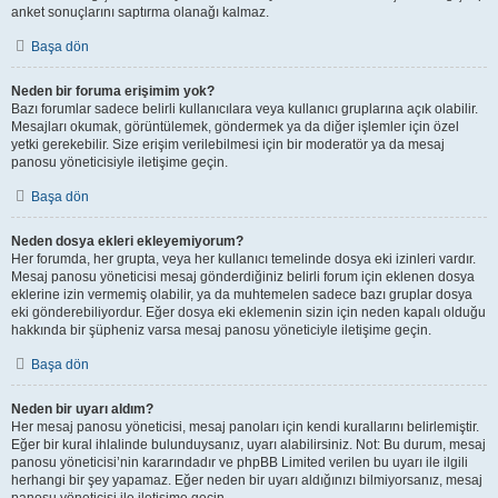
anket sonuçlarını saptırma olanağı kalmaz.
Başa dön
Neden bir foruma erişimim yok?
Bazı forumlar sadece belirli kullanıcılara veya kullanıcı gruplarına açık olabilir.
Mesajları okumak, görüntülemek, göndermek ya da diğer işlemler için özel
yetki gerekebilir. Size erişim verilebilmesi için bir moderatör ya da mesaj
panosu yöneticisiyle iletişime geçin.
Başa dön
Neden dosya ekleri ekleyemiyorum?
Her forumda, her grupta, veya her kullanıcı temelinde dosya eki izinleri vardır.
Mesaj panosu yöneticisi mesaj gönderdiğiniz belirli forum için eklenen dosya
eklerine izin vermemiş olabilir, ya da muhtemelen sadece bazı gruplar dosya
eki gönderebiliyordur. Eğer dosya eki eklemenin sizin için neden kapalı olduğu
hakkında bir şüpheniz varsa mesaj panosu yöneticiyle iletişime geçin.
Başa dön
Neden bir uyarı aldım?
Her mesaj panosu yöneticisi, mesaj panoları için kendi kurallarını belirlemiştir.
Eğer bir kural ihlalinde bulunduysanız, uyarı alabilirsiniz. Not: Bu durum, mesaj
panosu yöneticisi’nin kararındadır ve phpBB Limited verilen bu uyarı ile ilgili
herhangi bir şey yapamaz. Eğer neden bir uyarı aldığınızı bilmiyorsanız, mesaj