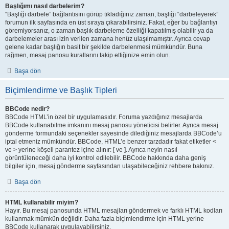
Başlığımı nasıl darbelerim?
“Başlığı darbele” bağlantısını görüp tıkladığınız zaman, başlığı “darbeleyerek”
forumun ilk sayfasında en üst sıraya çıkarabilirsiniz. Fakat, eğer bu bağlantıyı
göremiyorsanız, o zaman başlık darbeleme özelliği kapatılmış olabilir ya da
darbelemeler arası izin verilen zamana henüz ulaşılmamıştır. Ayrıca cevap
gelene kadar başlığın basit bir şekilde darbelenmesi mümkündür. Buna
rağmen, mesaj panosu kurallarını takip ettiğinize emin olun.
Başa dön
Biçimlendirme ve Başlık Tipleri
BBCode nedir?
BBCode HTML’in özel bir uygulamasıdır. Foruma yazdığınız mesajlarda
BBCode kullanabilme imkanını mesaj panosu yöneticisi belirler. Ayrıca mesaj
gönderme formundaki seçenekler sayesinde dilediğiniz mesajlarda BBCode’u
iptal etmeniz mümkündür. BBCode, HTML’e benzer tarzdadır fakat etiketler <
ve > yerine köşeli parantez içine alınır: [ ve ]. Ayrıca neyin nasıl
görüntüleneceği daha iyi kontrol edilebilir. BBCode hakkında daha geniş
bilgiler için, mesaj gönderme sayfasından ulaşabileceğiniz rehbere bakınız.
Başa dön
HTML kullanabilir miyim?
Hayır. Bu mesaj panosunda HTML mesajları göndermek ve farklı HTML kodları
kullanmak mümkün değildir. Daha fazla biçimlendirme için HTML yerine
BBCode kullanarak uygulayabilirsiniz.