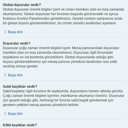
Global duyurular nedir?
Global duyurular önemli bilgiler içerir ve onları mümkün olan en kısa zamanda
okumalısınız. Global duyurular her forumun başında görünecektir ve ayrıca
Kullanıcı Kontrol Panelinizden görebilirsiniz. Gerekli izinlere sahipseniz sizde
bir global duyuru gönderebilirsiniz, bu izinler yönetici tarafından ayarlanır.
Başa dön
Duyurular nedir?
Duyurular çoğu zaman önemli bilgileri içerir. Mesaj panosundaki duyuruları
mümkün olan en kısa zamanda okumalısınız. Duyurular, ilgili forumdaki
başlıkların en üst tarafında görüntülenir. Global duyurularda olduğu gibi,
duyuru gönderebilmeniz için mesaj panosu yöneticisi tarafından size yetki
verilmiş olması gerekir.
Başa dön
Sabit başlıklar nedir?
Sabit başlıklar, ilgili forumun ilk sayfasında, duyuruların hemen altında görülür.
Çoğu zaman önemli bilgileri içerirler, mümkünse okumanızı öneririz. Duyurular
için geçerli olduğu gibi, herhangi bir foruma sabit başlık göndermek için
gereken yetkileri mesaj panosu yöneticisi belirler.
Başa dön
Kilitli başlıklar nedir?