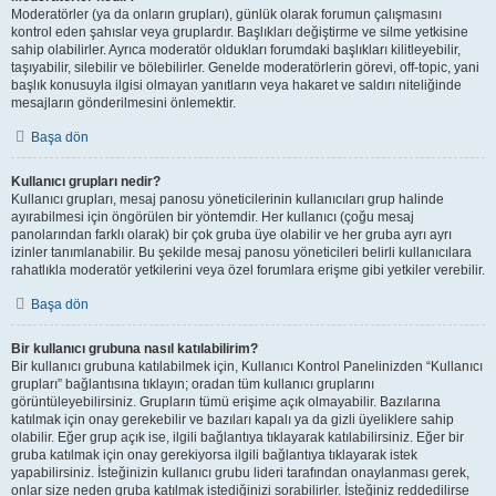
Moderatörler (ya da onların grupları), günlük olarak forumun çalışmasını
kontrol eden şahıslar veya gruplardır. Başlıkları değiştirme ve silme yetkisine
sahip olabilirler. Ayrıca moderatör oldukları forumdaki başlıkları kilitleyebilir,
taşıyabilir, silebilir ve bölebilirler. Genelde moderatörlerin görevi, off-topic, yani
başlık konusuyla ilgisi olmayan yanıtların veya hakaret ve saldırı niteliğinde
mesajların gönderilmesini önlemektir.
Başa dön
Kullanıcı grupları nedir?
Kullanıcı grupları, mesaj panosu yöneticilerinin kullanıcıları grup halinde
ayırabilmesi için öngörülen bir yöntemdir. Her kullanıcı (çoğu mesaj
panolarından farklı olarak) bir çok gruba üye olabilir ve her gruba ayrı ayrı
izinler tanımlanabilir. Bu şekilde mesaj panosu yöneticileri belirli kullanıcılara
rahatlıkla moderatör yetkilerini veya özel forumlara erişme gibi yetkiler verebilir.
Başa dön
Bir kullanıcı grubuna nasıl katılabilirim?
Bir kullanıcı grubuna katılabilmek için, Kullanıcı Kontrol Panelinizden “Kullanıcı
grupları” bağlantısına tıklayın; oradan tüm kullanıcı gruplarını
görüntüleyebilirsiniz. Grupların tümü erişime açık olmayabilir. Bazılarına
katılmak için onay gerekebilir ve bazıları kapalı ya da gizli üyeliklere sahip
olabilir. Eğer grup açık ise, ilgili bağlantıya tıklayarak katılabilirsiniz. Eğer bir
gruba katılmak için onay gerekiyorsa ilgili bağlantıya tıklayarak istek
yapabilirsiniz. İsteğinizin kullanıcı grubu lideri tarafından onaylanması gerek,
onlar size neden gruba katılmak istediğinizi sorabilirler. İsteğiniz reddedilirse