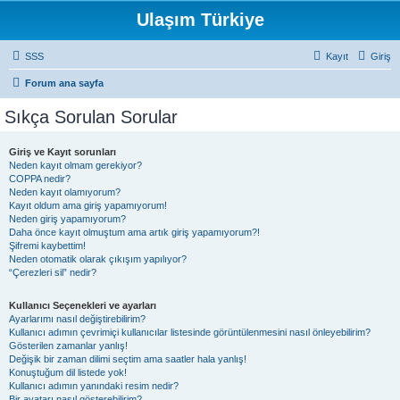
Ulaşım Türkiye
SSS
Kayıt
Giriş
Forum ana sayfa
Sıkça Sorulan Sorular
Giriş ve Kayıt sorunları
Neden kayıt olmam gerekiyor?
COPPA nedir?
Neden kayıt olamıyorum?
Kayıt oldum ama giriş yapamıyorum!
Neden giriş yapamıyorum?
Daha önce kayıt olmuştum ama artık giriş yapamıyorum?!
Şifremi kaybettim!
Neden otomatik olarak çıkışım yapılıyor?
“Çerezleri sil” nedir?
Kullanıcı Seçenekleri ve ayarları
Ayarlarımı nasıl değiştirebilirim?
Kullanıcı adımın çevrimiçi kullanıcılar listesinde görüntülenmesini nasıl önleyebilirim?
Gösterilen zamanlar yanlış!
Değişik bir zaman dilimi seçtim ama saatler hala yanlış!
Konuştuğum dil listede yok!
Kullanıcı adımın yanındaki resim nedir?
Bir avatarı nasıl gösterebilirim?