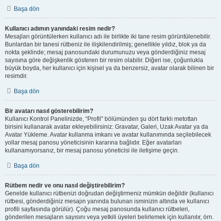
Başa dön
Kullanıcı adımın yanındaki resim nedir?
Mesajları görüntülerken kullanıcı adı ile birlikte iki tane resim görüntülenebilir.
Bunlardan bir tanesi rütbeniz ile ilişkilendirilmiş; genellikle yıldız, blok ya da
nokta şeklinde; mesaj panosundaki durumunuzu veya gönderdiğiniz mesaj
sayısına göre değişkenlik gösteren bir resim olabilir. Diğeri ise, çoğunlukla
büyük boyda, her kullanıcı için kişisel ya da benzersiz, avatar olarak bilinen bir
resimdir.
Başa dön
Bir avatarı nasıl gösterebilirim?
Kullanıcı Kontrol Panelinizde, “Profil” bölümünden şu dört farklı metottan
birisini kullanarak avatar ekleyebilirsiniz: Gravatar, Galeri, Uzak Avatar ya da
Avatar Yükleme. Avatar kullanma imkanı ve avatar kullanımında seçilebilecek
yollar mesaj panosu yöneticisinin kararına bağlıdır. Eğer avatarları
kullanamıyorsanız, bir mesaj panosu yöneticisi ile iletişime geçin.
Başa dön
Rütbem nedir ve onu nasıl değiştirebilirim?
Genelde kullanıcı rütbenizi doğrudan değiştirmeniz mümkün değildir (kullanıcı
rütbesi, gönderdiğiniz mesajın yanında bulunan isminizin altında ve kullanıcı
profili sayfasında görülür). Çoğu mesaj panosunda kullanıcı rütbeleri,
gönderilen mesajların sayısını veya yetkili üyeleri belirlemek için kullanılır, örn.