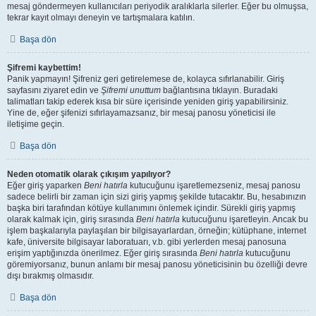
mesaj göndermeyen kullanıcıları periyodik aralıklarla silerler. Eğer bu olmuşsa,
tekrar kayıt olmayı deneyin ve tartışmalara katılın.
Başa dön
Şifremi kaybettim!
Panik yapmayın! Şifreniz geri getirelemese de, kolayca sıfırlanabilir. Giriş
sayfasını ziyaret edin ve
Şifremi unuttum
bağlantısına tıklayın. Buradaki
talimatları takip ederek kısa bir süre içerisinde yeniden giriş yapabilirsiniz.
Yine de, eğer şifenizi sıfırlayamazsanız, bir mesaj panosu yöneticisi ile
iletişime geçin.
Başa dön
Neden otomatik olarak çıkışım yapılıyor?
Eğer giriş yaparken
Beni hatırla
kutucuğunu işaretlemezseniz, mesaj panosu
sadece belirli bir zaman için sizi giriş yapmış şekilde tutacaktır. Bu, hesabınızın
başka biri tarafından kötüye kullanımını önlemek içindir. Sürekli giriş yapmış
olarak kalmak için, giriş sırasında
Beni hatırla
kutucuğunu işaretleyin. Ancak bu
işlem başkalarıyla paylaşılan bir bilgisayarlardan, örneğin; kütüphane, internet
kafe, üniversite bilgisayar laboratuarı, v.b. gibi yerlerden mesaj panosuna
erişim yaptığınızda önerilmez. Eğer giriş sırasında
Beni hatırla
kutucuğunu
göremiyorsanız, bunun anlamı bir mesaj panosu yöneticisinin bu özelliği devre
dışı bırakmış olmasıdır.
Başa dön