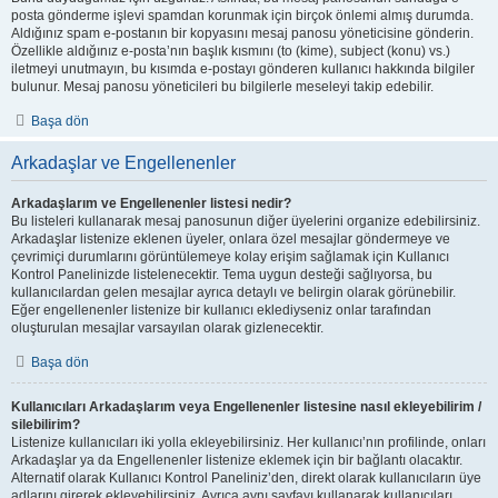
posta gönderme işlevi spamdan korunmak için birçok önlemi almış durumda.
Aldığınız spam e-postanın bir kopyasını mesaj panosu yöneticisine gönderin.
Özellikle aldığınız e-posta’nın başlık kısmını (to (kime), subject (konu) vs.)
iletmeyi unutmayın, bu kısımda e-postayı gönderen kullanıcı hakkında bilgiler
bulunur. Mesaj panosu yöneticileri bu bilgilerle meseleyi takip edebilir.
Başa dön
Arkadaşlar ve Engellenenler
Arkadaşlarım ve Engellenenler listesi nedir?
Bu listeleri kullanarak mesaj panosunun diğer üyelerini organize edebilirsiniz.
Arkadaşlar listenize eklenen üyeler, onlara özel mesajlar göndermeye ve
çevrimiçi durumlarını görüntülemeye kolay erişim sağlamak için Kullanıcı
Kontrol Panelinizde listelenecektir. Tema uygun desteği sağlıyorsa, bu
kullanıcılardan gelen mesajlar ayrıca detaylı ve belirgin olarak görünebilir.
Eğer engellenenler listenize bir kullanıcı eklediyseniz onlar tarafından
oluşturulan mesajlar varsayılan olarak gizlenecektir.
Başa dön
Kullanıcıları Arkadaşlarım veya Engellenenler listesine nasıl ekleyebilirim /
silebilirim?
Listenize kullanıcıları iki yolla ekleyebilirsiniz. Her kullanıcı’nın profilinde, onları
Arkadaşlar ya da Engellenenler listenize eklemek için bir bağlantı olacaktır.
Alternatif olarak Kullanıcı Kontrol Paneliniz’den, direkt olarak kullanıcıların üye
adlarını girerek ekleyebilirsiniz. Ayrıca aynı sayfayı kullanarak kullanıcıları