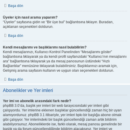
Başa dön
Üyeler için nasıl arama yaparım?
“Üyeler” sayfasına gidin ve “Bir üye bul” bağlantısına tıklayın. Buradan,
açıklanan seçenekleri doldurun.
Başa dön
Kendi mesajlarımı ve başlıklarımı nasıl bulabilirim?
Kendi mesajlarınızı, Kullanıcı Kontrol Panelinden “Mesajlarımı göster”
bağlantısına tıklayarak ya da kendi profil sayfanızdaki “Kullanıcı’nın mesajlarını
ara” bağlantısına tıklayarak ya da mesaj panosunun üstündeki “Hızlı
Bağlantılar” menüsüne tıklayarak bulabilirsiniz. Başlıklarınızı aramak için,
Gelişmiş arama sayfasını kullanın ve uygun olan seçenekleri doldurun.
Başa dön
Abonelikler ve Yer imleri
Yer imi ve abonelik arasındaki fark nedir?
phpBB 3.0’da, başlık yer imleri bir web tarayıcısındaki yer imleri gibi
çalışıyordu. Yer imlerine eklenen başlıklar güncellendiği zaman hiç bir uyarı
alamıyordunuz. phpBB 3.1 itibariyle, yer imleri tıpkı bir başlığa abone olmak
gibi çalışıyor. Yer imlerindeki bir başlık güncellendiği zaman artık bildirim
alabiliyorsunuz. Aboneliklerde ise, farklı olarak, mesaj panosu genelinde bir
başlık ya da forum güncellendiğinde bildirim alacaksınız. Yer imleri ve