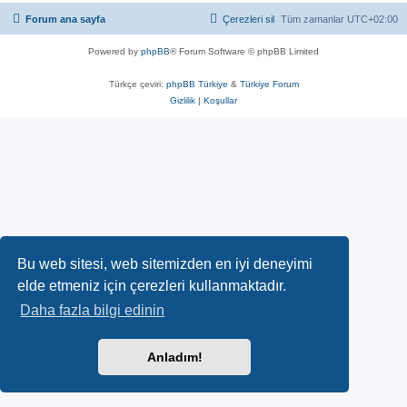
Forum ana sayfa
Çerezleri sil
Tüm zamanlar
UTC+02:00
Powered by
phpBB
® Forum Software © phpBB Limited
Türkçe çeviri:
phpBB Türkiye
&
Türkiye Forum
Gizlilik
|
Koşullar
Bu web sitesi, web sitemizden en iyi deneyimi
elde etmeniz için çerezleri kullanmaktadır.
Daha fazla bilgi edinin
Anladım!