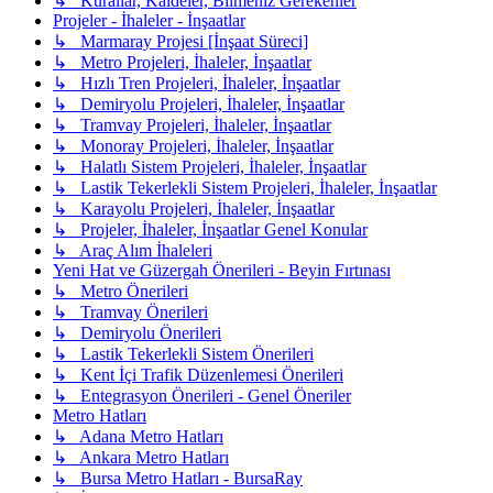
↳ Kurallar, Kaideler, Bilmeniz Gerekenler
Projeler - İhaleler - İnşaatlar
↳ Marmaray Projesi [İnşaat Süreci]
↳ Metro Projeleri, İhaleler, İnşaatlar
↳ Hızlı Tren Projeleri, İhaleler, İnşaatlar
↳ Demiryolu Projeleri, İhaleler, İnşaatlar
↳ Tramvay Projeleri, İhaleler, İnşaatlar
↳ Monoray Projeleri, İhaleler, İnşaatlar
↳ Halatlı Sistem Projeleri, İhaleler, İnşaatlar
↳ Lastik Tekerlekli Sistem Projeleri, İhaleler, İnşaatlar
↳ Karayolu Projeleri, İhaleler, İnşaatlar
↳ Projeler, İhaleler, İnşaatlar Genel Konular
↳ Araç Alım İhaleleri
Yeni Hat ve Güzergah Önerileri - Beyin Fırtınası
↳ Metro Önerileri
↳ Tramvay Önerileri
↳ Demiryolu Önerileri
↳ Lastik Tekerlekli Sistem Önerileri
↳ Kent İçi Trafik Düzenlemesi Önerileri
↳ Entegrasyon Önerileri - Genel Öneriler
Metro Hatları
↳ Adana Metro Hatları
↳ Ankara Metro Hatları
↳ Bursa Metro Hatları - BursaRay