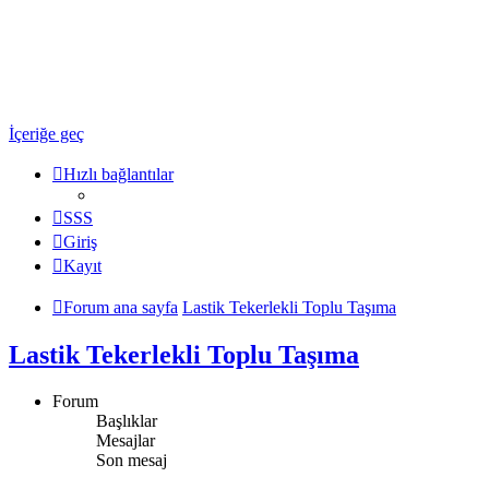
Ulaşım Türkiye
Ulaşım Hakkında Her Şey ...
İçeriğe geç
Hızlı bağlantılar
SSS
Giriş
Kayıt
Forum ana sayfa
Lastik Tekerlekli Toplu Taşıma
Lastik Tekerlekli Toplu Taşıma
Forum
Başlıklar
Mesajlar
Son mesaj