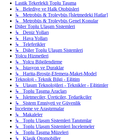
Lastik Tekerlekli Toplu Taşıma
↳ Belediye ve Halk Otobüsleri
↳ Metrobüs & Troleybüs [İşletmedeki Hatlar]
↳ Metrobüs & Troleybüs Genel Konular
Diğer Toplu Ulaşım Sistemleri
↳ Deniz Yolları
↳ Hava Yolları
↳ Teleferikler
↳ Diğer Toplu Ulaşım Sistemleri
Yolcu Hizmetleri
↳ Yolcu Bilgilendirme
↳ İstasyon ve Duraklar
↳ Harita-Broşür-Efemera-Maket-Model
Teknoloji - Teknik Bilgi - Eğitim
↳ Ulaşım Teknolojileri - Teknikler - Eğitimler
↳ Toplu Taşıma Araçları
↳ İşletmeciler, Üreticiler, Tedarikçiler
↳ Sistem Emniyeti ve Güvenlik
İnceleme ve Araştırmalar
↳ Makaleler
↳ Toplu Ulaşım Sistemleri Tanıtımlar
↳ Toplu Ulaşım Sistemleri İncelemeler
↳ Toplu Taşıma Müzeleri
↳ Klasik Otomobiller