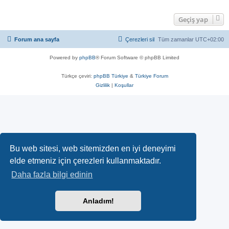
Geçiş yap
Forum ana sayfa
Çerezleri sil
Tüm zamanlar
UTC+02:00
Powered by
phpBB
® Forum Software © phpBB Limited
Türkçe çeviri:
phpBB Türkiye
&
Türkiye Forum
Gizlilik
|
Koşullar
Bu web sitesi, web sitemizden en iyi deneyimi
elde etmeniz için çerezleri kullanmaktadır.
Daha fazla bilgi edinin
Anladım!