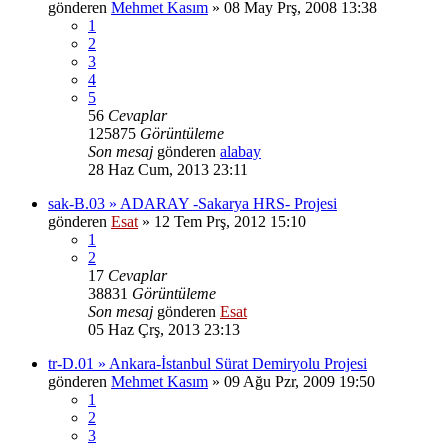
gönderen
Mehmet Kasım
» 08 May Prş, 2008 13:38
1
2
3
4
5
56
Cevaplar
125875
Görüntüleme
Son mesaj
gönderen
alabay
28 Haz Cum, 2013 23:11
sak-B.03 » ADARAY -Sakarya HRS- Projesi
gönderen
Esat
» 12 Tem Prş, 2012 15:10
1
2
17
Cevaplar
38831
Görüntüleme
Son mesaj
gönderen
Esat
05 Haz Çrş, 2013 23:13
tr-D.01 » Ankara-İstanbul Sürat Demiryolu Projesi
gönderen
Mehmet Kasım
» 09 Ağu Pzr, 2009 19:50
1
2
3