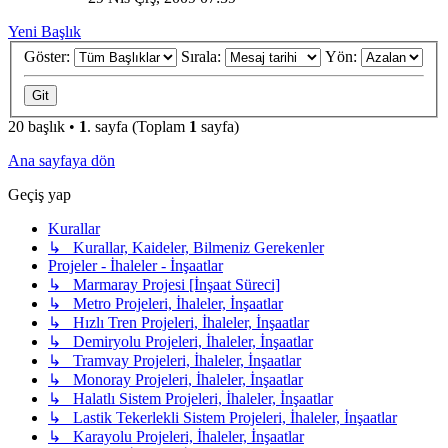
Yeni Başlık
Göster:
Sırala:
Yön:
20 başlık •
1
. sayfa (Toplam
1
sayfa)
Ana sayfaya dön
Geçiş yap
Kurallar
↳ Kurallar, Kaideler, Bilmeniz Gerekenler
Projeler - İhaleler - İnşaatlar
↳ Marmaray Projesi [İnşaat Süreci]
↳ Metro Projeleri, İhaleler, İnşaatlar
↳ Hızlı Tren Projeleri, İhaleler, İnşaatlar
↳ Demiryolu Projeleri, İhaleler, İnşaatlar
↳ Tramvay Projeleri, İhaleler, İnşaatlar
↳ Monoray Projeleri, İhaleler, İnşaatlar
↳ Halatlı Sistem Projeleri, İhaleler, İnşaatlar
↳ Lastik Tekerlekli Sistem Projeleri, İhaleler, İnşaatlar
↳ Karayolu Projeleri, İhaleler, İnşaatlar