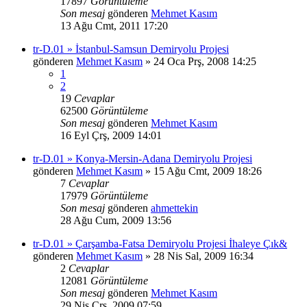
17897
Görüntüleme
Son mesaj
gönderen
Mehmet Kasım
13 Ağu Cmt, 2011 17:20
tr-D.01 » İstanbul-Samsun Demiryolu Projesi
gönderen
Mehmet Kasım
» 24 Oca Prş, 2008 14:25
1
2
19
Cevaplar
62500
Görüntüleme
Son mesaj
gönderen
Mehmet Kasım
16 Eyl Çrş, 2009 14:01
tr-D.01 » Konya-Mersin-Adana Demiryolu Projesi
gönderen
Mehmet Kasım
» 15 Ağu Cmt, 2009 18:26
7
Cevaplar
17979
Görüntüleme
Son mesaj
gönderen
ahmettekin
28 Ağu Cum, 2009 13:56
tr-D.01 » Çarşamba-Fatsa Demiryolu Projesi İhaleye Çık&
gönderen
Mehmet Kasım
» 28 Nis Sal, 2009 16:34
2
Cevaplar
12081
Görüntüleme
Son mesaj
gönderen
Mehmet Kasım
29 Nis Çrş, 2009 07:59