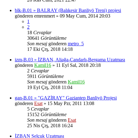
blk-B.01 » BALRAY (Balıkesir Banliyö Treni) projesi
gönderen
emrenmert
» 09 May Cum, 2014 20:03
1
2
18
Cevaplar
30641
Görüntüleme
Son mesaj
gönderen
metro_5
17 Eki Çrş, 2018 14:18
izm-B.03 » İZBAN, Aliağa-Çandarlı-Bergama Uzatması
gönderen
Kamil16
» 11 Eyl Sal, 2018 20:18
2
Cevaplar
5911
Görüntüleme
Son mesaj
gönderen
Kamil16
19 Eyl Çrş, 2018 11:04
gan-B.01 » "GAZİRAY" Gaziantep Banliyö Projesi
gönderen
Esat
» 15 May Pzr, 2011 13:08
5
Cevaplar
15152
Görüntüleme
Son mesaj
gönderen
Esat
25 Nis Çrş, 2018 16:24
İZBAN Selçuk Uzatması