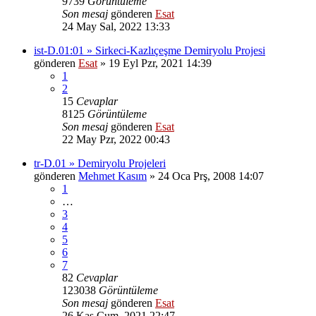
9739
Görüntüleme
Son mesaj
gönderen
Esat
24 May Sal, 2022 13:33
ist-D.01:01 » Sirkeci-Kazlıçeşme Demiryolu Projesi
gönderen
Esat
» 19 Eyl Pzr, 2021 14:39
1
2
15
Cevaplar
8125
Görüntüleme
Son mesaj
gönderen
Esat
22 May Pzr, 2022 00:43
tr-D.01 » Demiryolu Projeleri
gönderen
Mehmet Kasım
» 24 Oca Prş, 2008 14:07
1
…
3
4
5
6
7
82
Cevaplar
123038
Görüntüleme
Son mesaj
gönderen
Esat
26 Kas Cum, 2021 22:47