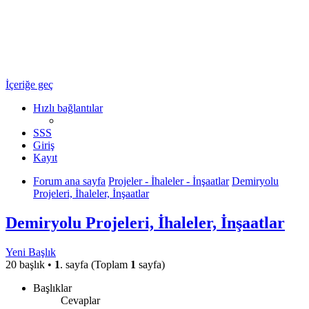
Ulaşım Türkiye
Ulaşım Hakkında Her Şey ...
İçeriğe geç
Hızlı bağlantılar
SSS
Giriş
Kayıt
Forum ana sayfa
Projeler - İhaleler - İnşaatlar
Demiryolu
Projeleri, İhaleler, İnşaatlar
Demiryolu Projeleri, İhaleler, İnşaatlar
Yeni Başlık
20 başlık •
1
. sayfa (Toplam
1
sayfa)
Başlıklar
Cevaplar