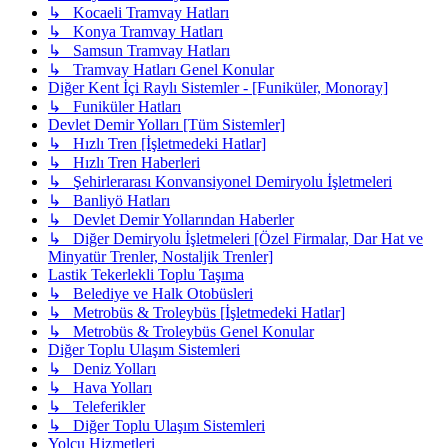
↳ Kocaeli Tramvay Hatları
↳ Konya Tramvay Hatları
↳ Samsun Tramvay Hatları
↳ Tramvay Hatları Genel Konular
Diğer Kent İçi Raylı Sistemler - [Funiküler, Monoray]
↳ Funiküler Hatları
Devlet Demir Yolları [Tüm Sistemler]
↳ Hızlı Tren [İşletmedeki Hatlar]
↳ Hızlı Tren Haberleri
↳ Şehirlerarası Konvansiyonel Demiryolu İşletmeleri
↳ Banliyö Hatları
↳ Devlet Demir Yollarından Haberler
↳ Diğer Demiryolu İşletmeleri [Özel Firmalar, Dar Hat ve
Minyatür Trenler, Nostaljik Trenler]
Lastik Tekerlekli Toplu Taşıma
↳ Belediye ve Halk Otobüsleri
↳ Metrobüs & Troleybüs [İşletmedeki Hatlar]
↳ Metrobüs & Troleybüs Genel Konular
Diğer Toplu Ulaşım Sistemleri
↳ Deniz Yolları
↳ Hava Yolları
↳ Teleferikler
↳ Diğer Toplu Ulaşım Sistemleri
Yolcu Hizmetleri