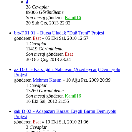
4
38
Cevaplar
89306
Görüntüleme
Son mesaj
gönderen
Kamil16
20 Şub Çrş, 2013 22:32
brs-F.01:01 » Bursa Uludağ "Dağ Treni" Projesi
gönderen
Esat
» 05 Eki Sal, 2010 12:57
1
Cevaplar
11419
Görüntüleme
Son mesaj
gönderen
Esat
30 Oca Çrş, 2013 23:34
az-D.01 » Kars-Iğdır-Nahcivan (Azerbaycan) Demiryolu
Projesi
gönderen
Mehmet Kasım
» 10 Ağu Pzt, 2009 20:39
1
Cevaplar
13260
Görüntüleme
Son mesaj
gönderen
Kamil16
16 Eki Sal, 2012 21:55
sak-D.02 » Adapazarı-Karasu-Ereğli-Bartın Demiryolu
Projesi
gönderen
Esat
» 19 Eki Sal, 2010 21:36
3
Cevaplar