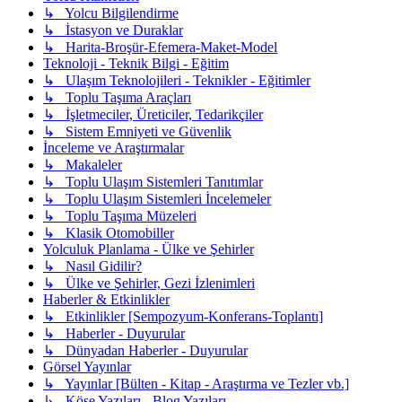
↳ Yolcu Bilgilendirme
↳ İstasyon ve Duraklar
↳ Harita-Broşür-Efemera-Maket-Model
Teknoloji - Teknik Bilgi - Eğitim
↳ Ulaşım Teknolojileri - Teknikler - Eğitimler
↳ Toplu Taşıma Araçları
↳ İşletmeciler, Üreticiler, Tedarikçiler
↳ Sistem Emniyeti ve Güvenlik
İnceleme ve Araştırmalar
↳ Makaleler
↳ Toplu Ulaşım Sistemleri Tanıtımlar
↳ Toplu Ulaşım Sistemleri İncelemeler
↳ Toplu Taşıma Müzeleri
↳ Klasik Otomobiller
Yolculuk Planlama - Ülke ve Şehirler
↳ Nasıl Gidilir?
↳ Ülke ve Şehirler, Gezi İzlenimleri
Haberler & Etkinlikler
↳ Etkinlikler [Sempozyum-Konferans-Toplantı]
↳ Haberler - Duyurular
↳ Dünyadan Haberler - Duyurular
Görsel Yayınlar
↳ Yayınlar [Bülten - Kitap - Araştırma ve Tezler vb.]
↳ Köşe Yazıları - Blog Yazıları