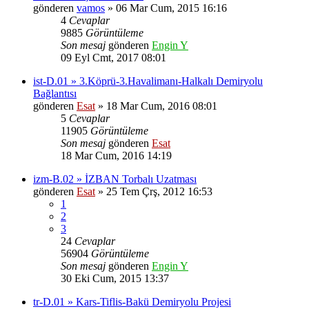
gönderen
vamos
» 06 Mar Cum, 2015 16:16
4
Cevaplar
9885
Görüntüleme
Son mesaj
gönderen
Engin Y
09 Eyl Cmt, 2017 08:01
ist-D.01 » 3.Köprü-3.Havalimanı-Halkalı Demiryolu
Bağlantısı
gönderen
Esat
» 18 Mar Cum, 2016 08:01
5
Cevaplar
11905
Görüntüleme
Son mesaj
gönderen
Esat
18 Mar Cum, 2016 14:19
izm-B.02 » İZBAN Torbalı Uzatması
gönderen
Esat
» 25 Tem Çrş, 2012 16:53
1
2
3
24
Cevaplar
56904
Görüntüleme
Son mesaj
gönderen
Engin Y
30 Eki Cum, 2015 13:37
tr-D.01 » Kars-Tiflis-Bakü Demiryolu Projesi