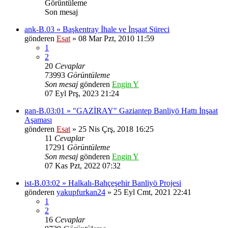
Görüntüleme
Son mesaj
ank-B.03 » Başkentray İhale ve İnşaat Süreci
gönderen
Esat
» 08 Mar Pzt, 2010 11:59
1
2
20
Cevaplar
73993
Görüntüleme
Son mesaj
gönderen
Engin Y
07 Eyl Prş, 2023 21:24
gan-B.03:01 » "GAZİRAY" Gaziantep Banliyö Hattı İnşaat
Aşaması
gönderen
Esat
» 25 Nis Çrş, 2018 16:25
11
Cevaplar
17291
Görüntüleme
Son mesaj
gönderen
Engin Y
07 Kas Pzt, 2022 07:32
ist-B.03:02 » Halkalı-Bahçeşehir Banliyö Projesi
gönderen
yakupfurkan24
» 25 Eyl Cmt, 2021 22:41
1
2
16
Cevaplar