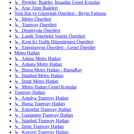
↳ Projeler, İhaleler, İnşaatlar Genel Konular
↳ Araç Alım İhaleleri
Yeni Hat ve Güzergah Önerileri - Beyin Fırtınası
↳ Metro Önerileri
↳ Tramvay Önerileri
↳ Demiryolu Önerileri
↳ Lastik Tekerlekli Sistem Önerileri
↳ Kent İçi Trafik Düzenlemesi Önerileri
↳ Entegrasyon Önerileri - Genel Öneriler
Metro Hatları
↳ Adana Metro Hatları
↳ Ankara Metro Hatları
↳ Bursa Metro Hatları - BursaRay
↳ İstanbul Metro Hatları
↳ İzmir Metro Hatları
↳ Metro Hatları Genel Konular
Tramvay Hatları
↳ Antalya Tramvay Hatları
↳ Bursa Tramvay Hatları
↳ Eskişehir Tramvay Hatları
↳ Gaziantep Tramvay Hatları
↳ İstanbul Tramvay Hatları
↳ İzmir Tramvay Hatları
↳ Kayseri Tramvay Hatları