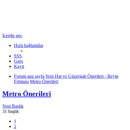
Ulaşım Türkiye
Ulaşım Hakkında Her Şey ...
İçeriğe geç
Hızlı bağlantılar
SSS
Giriş
Kayıt
Forum ana sayfa
Yeni Hat ve Güzergah Önerileri - Beyin
Fırtınası
Metro Önerileri
Metro Önerileri
Yeni Başlık
31 başlık
1
2