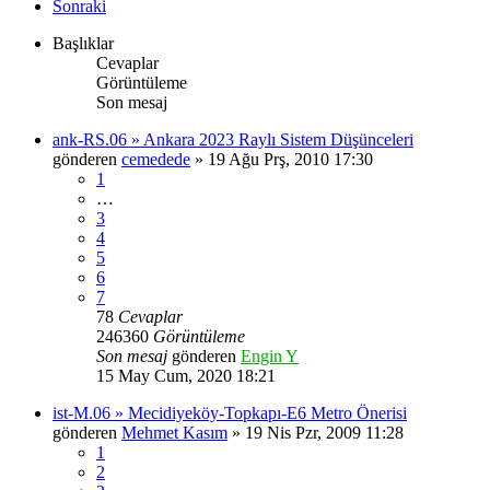
Sonraki
Başlıklar
Cevaplar
Görüntüleme
Son mesaj
ank-RS.06 » Ankara 2023 Raylı Sistem Düşünceleri
gönderen
cemedede
» 19 Ağu Prş, 2010 17:30
1
…
3
4
5
6
7
78
Cevaplar
246360
Görüntüleme
Son mesaj
gönderen
Engin Y
15 May Cum, 2020 18:21
ist-M.06 » Mecidiyeköy-Topkapı-E6 Metro Önerisi
gönderen
Mehmet Kasım
» 19 Nis Pzr, 2009 11:28
1
2