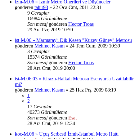
izm-M.06 » İzmir Metro Önerileri ve Düşünceler
gönderen
tahir93
» 22 Oca Cmt, 2011 22:31
9
Cevaplar
16984
Görüntüleme
Son mesaj
gönderen
Hector Troas
29 Ara Pzr, 2019 10:59
ist-M.06 » Marmaray'ı Dik Kesen "Kuzey-Güney" Metrosu
gönderen
Mehmet Kasım
» 24 Tem Cum, 2009 10:39
3
Cevaplar
15374
Görüntüleme
Son mesaj
gönderen
Hector Troas
28 Ara Cmt, 2019 20:00
ist-M.06:03 » Kirazlı-Halkalı Metrosu Esenyurt'a Uzatılabilir
mi?
gönderen
Mehmet Kasım
» 25 Haz Prş, 2009 08:19
1
2
17
Cevaplar
40273
Görüntüleme
Son mesaj
gönderen
Esat
28 Ara Cmt, 2019 12:34
koc-M.06 » Uçuş Serbest! İzmit-İstanbul Metro Hattı