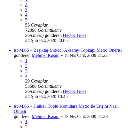
2
3
4
5
56
Cevaplar
72098
Görüntüleme
Son mesaj
gönderen
Hector Troas
24 Şub Pzt, 2020 20:05
ist-M.06 » Beşiktaş-Sirkeci-Aksaray-Topkapı Metro Önerisi
gönderen
Mehmet Kasım
» 18 Nis Cmt, 2009 21:22
1
2
3
4
39
Cevaplar
58680
Görüntüleme
Son mesaj
gönderen
Hector Troas
24 Şub Pzt, 2020 10:45
ist-M.06 » Halkalı Toplu Konutlara Metro İle Erişim Nasıl
Olmalı
gönderen
Mehmet Kasım
» 18 Nis Cmt, 2009 21:28
1
2