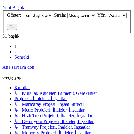
Yeni Başlık
Göster:
Sırala:
Yön:
31 başlık
1
2
Sonraki
Ana sayfaya dön
Geçiş yap
Kurallar
↳ Kurallar, Kaideler, Bilmeniz Gerekenler
Projeler - İhaleler - İnşaatlar
↳ Marmaray Projesi [İnşaat Süreci]
↳ Metro Projeleri, İhaleler, İnşaatlar
↳ Hızlı Tren Projeleri, İhaleler, İnşaatlar
↳ Demiryolu Projeleri, İhaleler, İnşaatlar
↳ Tramvay Projeleri, İhaleler, İnşaatlar
↳ Monoray Projeleri, İhaleler, İnşaatlar