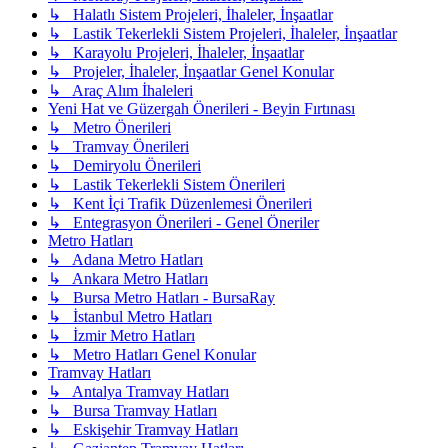
↳ Halatlı Sistem Projeleri, İhaleler, İnşaatlar
↳ Lastik Tekerlekli Sistem Projeleri, İhaleler, İnşaatlar
↳ Karayolu Projeleri, İhaleler, İnşaatlar
↳ Projeler, İhaleler, İnşaatlar Genel Konular
↳ Araç Alım İhaleleri
Yeni Hat ve Güzergah Önerileri - Beyin Fırtınası
↳ Metro Önerileri
↳ Tramvay Önerileri
↳ Demiryolu Önerileri
↳ Lastik Tekerlekli Sistem Önerileri
↳ Kent İçi Trafik Düzenlemesi Önerileri
↳ Entegrasyon Önerileri - Genel Öneriler
Metro Hatları
↳ Adana Metro Hatları
↳ Ankara Metro Hatları
↳ Bursa Metro Hatları - BursaRay
↳ İstanbul Metro Hatları
↳ İzmir Metro Hatları
↳ Metro Hatları Genel Konular
Tramvay Hatları
↳ Antalya Tramvay Hatları
↳ Bursa Tramvay Hatları
↳ Eskişehir Tramvay Hatları