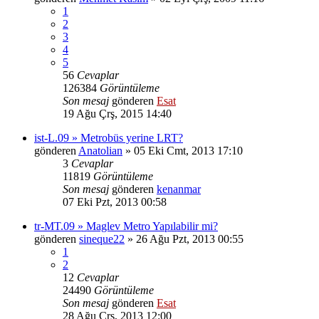
1
2
3
4
5
56
Cevaplar
126384
Görüntüleme
Son mesaj
gönderen
Esat
19 Ağu Çrş, 2015 14:40
ist-L.09 » Metrobüs yerine LRT?
gönderen
Anatolian
» 05 Eki Cmt, 2013 17:10
3
Cevaplar
11819
Görüntüleme
Son mesaj
gönderen
kenanmar
07 Eki Pzt, 2013 00:58
tr-MT.09 » Maglev Metro Yapılabilir mi?
gönderen
sineque22
» 26 Ağu Pzt, 2013 00:55
1
2
12
Cevaplar
24490
Görüntüleme
Son mesaj
gönderen
Esat
28 Ağu Çrş, 2013 12:00