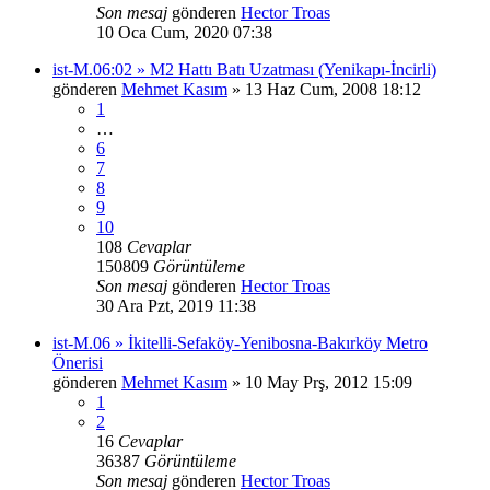
Son mesaj
gönderen
Hector Troas
10 Oca Cum, 2020 07:38
ist-M.06:02 » M2 Hattı Batı Uzatması (Yenikapı-İncirli)
gönderen
Mehmet Kasım
» 13 Haz Cum, 2008 18:12
1
…
6
7
8
9
10
108
Cevaplar
150809
Görüntüleme
Son mesaj
gönderen
Hector Troas
30 Ara Pzt, 2019 11:38
ist-M.06 » İkitelli-Sefaköy-Yenibosna-Bakırköy Metro
Önerisi
gönderen
Mehmet Kasım
» 10 May Prş, 2012 15:09
1
2
16
Cevaplar
36387
Görüntüleme
Son mesaj
gönderen
Hector Troas