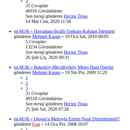
3
35
Cevaplar
46916
Görüntüleme
Son mesaj
gönderen
Hector Troas
14 Mar Cmt, 2020 11:58
ist-M.06 » Havaalanı-İncirli-Topkapı-Kabataş İşletmesi
gönderen
Mehmet Kasım
» 19 Oca Sal, 2010 00:05
5
Cevaplar
13234
Görüntüleme
Son mesaj
gönderen
Hector Troas
26 Şub Çrş, 2020 09:31
ist-M.06 » Bakırköy-Mecidiyeköy Metro Hattı Önerisi
gönderen
Mehmet Kasım
» 19 Nis Pzr, 2009 11:20
1
2
3
31
Cevaplar
49518
Görüntüleme
Son mesaj
gönderen
Hector Troas
25 Şub Sal, 2020 07:26
ist-M.06 » Otogar'a Metroyla Erişim Nasıl Düzenlenmeli?
gönderen
Esat
» 14 Oca Pzt, 2008 10:07
1