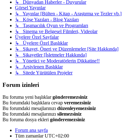
↳ Dünyadan Haberler - Duyurular
Görsel Yayınlar
↳ Yayınlar [Bülten - Kitap - Araştırma ve Tezler vb.]
↳ Köşe Yazıları - Blog Yazıları
↳ Taşımacılık Oyun ve Programları
↳ Sinema ve Belgesel Filmleri, Videolar
Üyelere Özel Sayfalar
↳ Üyelere Özel Başlıklar
↳ Şikayet, Öneri ve Düzenlemeler [Site Hakkında]
↳ Şikayetler [İşletmeler Hakkında]
↳ Yönetici ve Moderatörlerin Dikkatine!!
↳ Arşivlenen Başlıklar
↳ Sitede Yürütülen Projeler
Forum izinleri
Bu foruma yeni başlıklar
gönderemezsiniz
Bu forumdaki başlıklara cevap
veremezsiniz
Bu forumdaki mesajlarınızı
düzenleyemezsiniz
Bu forumdaki mesajlarınızı
silemezsiniz
Bu foruma dosya ekleri
gönderemezsiniz
Forum ana sayfa
Tüm zamanlar
UTC+02:00