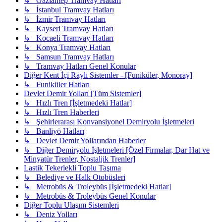
↳ Gaziantep Tramvay Hatları
↳ İstanbul Tramvay Hatları
↳ İzmir Tramvay Hatları
↳ Kayseri Tramvay Hatları
↳ Kocaeli Tramvay Hatları
↳ Konya Tramvay Hatları
↳ Samsun Tramvay Hatları
↳ Tramvay Hatları Genel Konular
Diğer Kent İçi Raylı Sistemler - [Funiküler, Monoray]
↳ Funiküler Hatları
Devlet Demir Yolları [Tüm Sistemler]
↳ Hızlı Tren [İşletmedeki Hatlar]
↳ Hızlı Tren Haberleri
↳ Şehirlerarası Konvansiyonel Demiryolu İşletmeleri
↳ Banliyö Hatları
↳ Devlet Demir Yollarından Haberler
↳ Diğer Demiryolu İşletmeleri [Özel Firmalar, Dar Hat ve
Minyatür Trenler, Nostaljik Trenler]
Lastik Tekerlekli Toplu Taşıma
↳ Belediye ve Halk Otobüsleri
↳ Metrobüs & Troleybüs [İşletmedeki Hatlar]
↳ Metrobüs & Troleybüs Genel Konular
Diğer Toplu Ulaşım Sistemleri
↳ Deniz Yolları