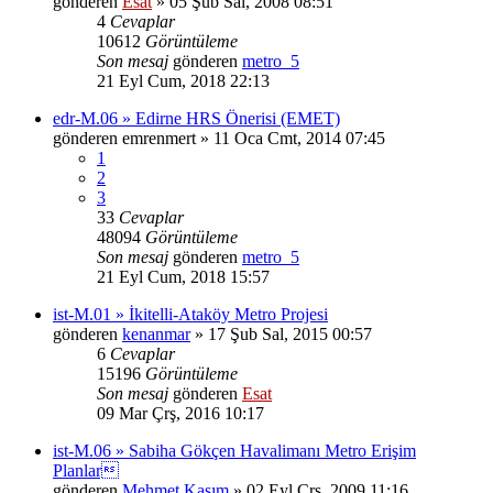
gönderen
Esat
» 05 Şub Sal, 2008 08:51
4
Cevaplar
10612
Görüntüleme
Son mesaj
gönderen
metro_5
21 Eyl Cum, 2018 22:13
edr-M.06 » Edirne HRS Önerisi (EMET)
gönderen
emrenmert
» 11 Oca Cmt, 2014 07:45
1
2
3
33
Cevaplar
48094
Görüntüleme
Son mesaj
gönderen
metro_5
21 Eyl Cum, 2018 15:57
ist-M.01 » İkitelli-Ataköy Metro Projesi
gönderen
kenanmar
» 17 Şub Sal, 2015 00:57
6
Cevaplar
15196
Görüntüleme
Son mesaj
gönderen
Esat
09 Mar Çrş, 2016 10:17
ist-M.06 » Sabiha Gökçen Havalimanı Metro Erişim
Planlar
gönderen
Mehmet Kasım
» 02 Eyl Çrş, 2009 11:16