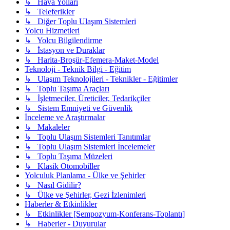
↳ Hava Yolları
↳ Teleferikler
↳ Diğer Toplu Ulaşım Sistemleri
Yolcu Hizmetleri
↳ Yolcu Bilgilendirme
↳ İstasyon ve Duraklar
↳ Harita-Broşür-Efemera-Maket-Model
Teknoloji - Teknik Bilgi - Eğitim
↳ Ulaşım Teknolojileri - Teknikler - Eğitimler
↳ Toplu Taşıma Araçları
↳ İşletmeciler, Üreticiler, Tedarikçiler
↳ Sistem Emniyeti ve Güvenlik
İnceleme ve Araştırmalar
↳ Makaleler
↳ Toplu Ulaşım Sistemleri Tanıtımlar
↳ Toplu Ulaşım Sistemleri İncelemeler
↳ Toplu Taşıma Müzeleri
↳ Klasik Otomobiller
Yolculuk Planlama - Ülke ve Şehirler
↳ Nasıl Gidilir?
↳ Ülke ve Şehirler, Gezi İzlenimleri
Haberler & Etkinlikler
↳ Etkinlikler [Sempozyum-Konferans-Toplantı]
↳ Haberler - Duyurular