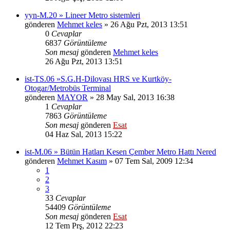
yyn-M.20 » Lineer Metro sistemleri
gönderen
Mehmet keles
» 26 Ağu Pzt, 2013 13:51
0
Cevaplar
6837
Görüntüleme
Son mesaj
gönderen
Mehmet keles
26 Ağu Pzt, 2013 13:51
ist-TS.06 »S.G.H-Dilovası HRS ve Kurtköy-
Otogar/Metrobüs Terminal
gönderen
MAYOR
» 28 May Sal, 2013 16:38
1
Cevaplar
7863
Görüntüleme
Son mesaj
gönderen
Esat
04 Haz Sal, 2013 15:22
ist-M.06 » Bütün Hatları Kesen Çember Metro Hattı Nered
gönderen
Mehmet Kasım
» 07 Tem Sal, 2009 12:34
1
2
3
33
Cevaplar
54409
Görüntüleme
Son mesaj
gönderen
Esat
12 Tem Prş, 2012 22:23