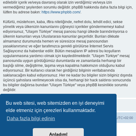
edilebilir içerik ve/veya davranış olarak izin verdiğimiz ve/veya izin
vermediğimiz şeylerden sorumlu değildir. phpBB hakkında daha fazla bilgi için,
lütfen bu adrese bakın:
https://www.phpbb.com/
.
Küfürlü, müstehcen, kaba, iftira niteliğinde, nefret dolu, tehdit edici, sekse
yönelik veya ülkenizin kanunlarını çiğneyici içerikler göndermemeyi kabul
ediyorsunuz, "Ulaşım Türkiye" mesaj panosu hangi ülkede barındırılıyorsa o
ülkenin kanunları veya Uluslararası kanunlar geçerlidir. Bunları dikkate
almamanız durumunda hemen ve süresizce mesaj panosundan
yasaklanırsınız ve eğer tarafımızca gerekli görülürse İnternet Servis
Sağlayıcınız da haberdar edilir. Bütün mesajların IP adresi bu koşulların
uygulanmasına yardımcı olmak için kaydedilmektedir. "Ulaşım Türkiye" mesaj
panosunda uygun gördüğümüz durumlarda ve zamanlarda herhangi bir
başlığı silme, değiştirme, taşıma veya kapatma hakkımızın olduğunu kabul
ediyorsunuz. Bir kullanıcı olarak her girdiğiniz bilginin veritabanında
saklanacağını kabul ediyorsunuz. Her ne kadar bu bilgiler sizin bilginiz dışında
üçüncü şahıslara verilmeyecek olsa da, herhangi bir hack saldırısı sonucunda
bu bilgiler dağılırsa bundan "Ulaşım Türkiye" veya phpBB kesinlikle sorumlu
değildir.
Bu web sitesi, web sitemizden en iyi deneyimi
elde etmeniz için çerezleri kullanmaktadır.
Forum ana sayfa
Çerezleri sil
Tüm zamanlar
UTC+02:00
Daha fazla bilgi edinin
Powered by
phpBB
® Forum Software © phpBB Limited
Anladım!