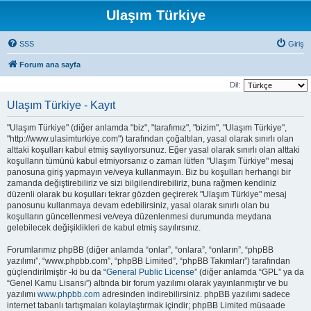
Ulaşım Türkiye
SSS
Giriş
Forum ana sayfa
Dil:
Ulaşım Türkiye - Kayıt
"Ulaşım Türkiye" (diğer anlamda "biz", "tarafımız", "bizim", "Ulaşım Türkiye",
"http://www.ulasimturkiye.com") tarafından çoğaltılan, yasal olarak sınırlı olan
alttaki koşulları kabul etmiş sayılıyorsunuz. Eğer yasal olarak sınırlı olan alttaki
koşulların tümünü kabul etmiyorsanız o zaman lütfen "Ulaşım Türkiye" mesaj
panosuna giriş yapmayın ve/veya kullanmayın. Biz bu koşulları herhangi bir
zamanda değiştirebiliriz ve sizi bilgilendirebiliriz, buna rağmen kendiniz
düzenli olarak bu koşulları tekrar gözden geçirerek "Ulaşım Türkiye" mesaj
panosunu kullanmaya devam edebilirsiniz, yasal olarak sınırlı olan bu
koşulların güncellenmesi ve/veya düzenlenmesi durumunda meydana
gelebilecek değişiklikleri de kabul etmiş sayılırsınız.
Forumlarımız phpBB (diğer anlamda “onlar”, “onlara”, “onların”, “phpBB
yazılımı”, “www.phpbb.com”, “phpBB Limited”, “phpBB Takımları”) tarafından
güçlendirilmiştir -ki bu da “
General Public License
” (diğer anlamda “GPL” ya da
“Genel Kamu Lisansı”) altında bir forum yazılımı olarak yayınlanmıştır ve bu
yazılımı
www.phpbb.com
adresinden indirebilirsiniz. phpBB yazılımı sadece
internet tabanlı tartışmaları kolaylaştırmak içindir; phpBB Limited müsaade