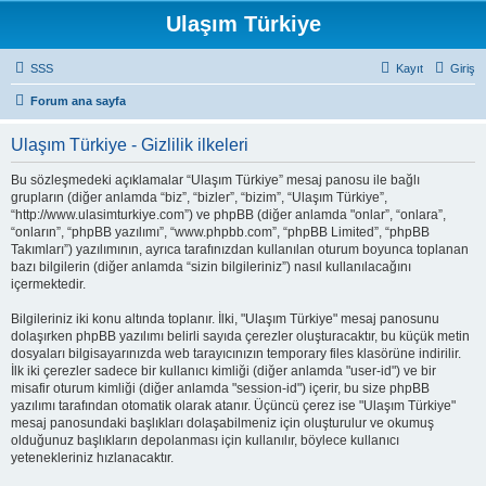
Ulaşım Türkiye
SSS
Kayıt
Giriş
Forum ana sayfa
Ulaşım Türkiye - Gizlilik ilkeleri
Bu sözleşmedeki açıklamalar “Ulaşım Türkiye” mesaj panosu ile bağlı
grupların (diğer anlamda “biz”, “bizler”, “bizim”, “Ulaşım Türkiye”,
“http://www.ulasimturkiye.com”) ve phpBB (diğer anlamda "onlar”, “onlara”,
“onların”, “phpBB yazılımı”, “www.phpbb.com”, “phpBB Limited”, “phpBB
Takımları”) yazılımının, ayrıca tarafınızdan kullanılan oturum boyunca toplanan
bazı bilgilerin (diğer anlamda “sizin bilgileriniz”) nasıl kullanılacağını
içermektedir.
Bilgileriniz iki konu altında toplanır. İlki, "Ulaşım Türkiye" mesaj panosunu
dolaşırken phpBB yazılımı belirli sayıda çerezler oluşturacaktır, bu küçük metin
dosyaları bilgisayarınızda web tarayıcınızın temporary files klasörüne indirilir.
İlk iki çerezler sadece bir kullanıcı kimliği (diğer anlamda "user-id") ve bir
misafir oturum kimliği (diğer anlamda "session-id") içerir, bu size phpBB
yazılımı tarafından otomatik olarak atanır. Üçüncü çerez ise "Ulaşım Türkiye"
mesaj panosundaki başlıkları dolaşabilmeniz için oluşturulur ve okumuş
olduğunuz başlıkların depolanması için kullanılır, böylece kullanıcı
yetenekleriniz hızlanacaktır.