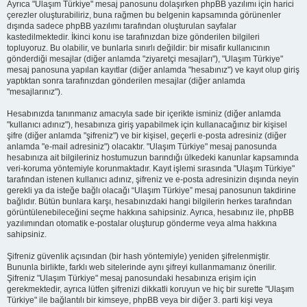
Ayrıca "Ulaşım Türkiye" mesaj panosunu dolaşırken phpBB yazılımı için harici
çerezler oluşturabiliriz, buna rağmen bu belgenin kapsamında görünenler
dışında sadece phpBB yazılımı tarafından oluşturulan sayfalar
kastedilmektedir. İkinci konu ise tarafınızdan bize gönderilen bilgileri
topluyoruz. Bu olabilir, ve bunlarla sınırlı değildir: bir misafir kullanıcının
gönderdiği mesajlar (diğer anlamda "ziyaretçi mesajları"), "Ulaşım Türkiye"
mesaj panosuna yapılan kayıtlar (diğer anlamda "hesabınız") ve kayıt olup giriş
yaptıktan sonra tarafınızdan gönderilen mesajlar (diğer anlamda
"mesajlarınız").
Hesabınızda tanınmanız amacıyla sade bir içerikte isminiz (diğer anlamda
"kullanıcı adınız"), hesabınıza giriş yapabilmek için kullanacağınız bir kişisel
şifre (diğer anlamda "şifreniz") ve bir kişisel, geçerli e-posta adresiniz (diğer
anlamda "e-mail adresiniz") olacaktır. "Ulaşım Türkiye" mesaj panosunda
hesabınıza ait bilgileriniz hostumuzun barındığı ülkedeki kanunlar kapsamında
veri-koruma yöntemiyle korunmaktadır. Kayıt işlemi sırasında "Ulaşım Türkiye"
tarafından istenen kullanıcı adınız, şifreniz ve e-posta adresinizin dışında neyin
gerekli ya da isteğe bağlı olacağı “Ulaşım Türkiye” mesaj panosunun takdirine
bağlıdır. Bütün bunlara karşı, hesabınızdaki hangi bilgilerin herkes tarafından
görüntülenebileceğini seçme hakkına sahipsiniz. Ayrıca, hesabınız ile, phpBB
yazılımından otomatik e-postalar oluşturup gönderme veya alma hakkına
sahipsiniz.
Şifreniz güvenlik açısından (bir hash yöntemiyle) yeniden şifrelenmiştir.
Bununla birlikte, farklı web sitelerinde aynı şifreyi kullanmamanız önerilir.
Şifreniz "Ulaşım Türkiye" mesaj panosundaki hesabınıza erişim için
gerekmektedir, ayrıca lütfen şifrenizi dikkatli koruyun ve hiç bir surette "Ulaşım
Türkiye" ile bağlantılı bir kimseye, phpBB veya bir diğer 3. parti kişi veya