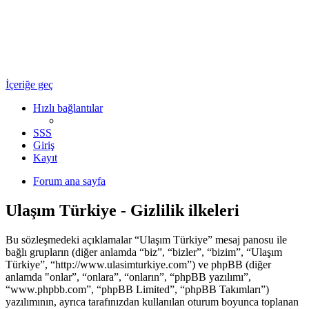
Ulaşım Türkiye
Ulaşım Hakkında Her Şey ...
İçeriğe geç
Hızlı bağlantılar
SSS
Giriş
Kayıt
Forum ana sayfa
Ulaşım Türkiye - Gizlilik ilkeleri
Bu sözleşmedeki açıklamalar “Ulaşım Türkiye” mesaj panosu ile
bağlı grupların (diğer anlamda “biz”, “bizler”, “bizim”, “Ulaşım
Türkiye”, “http://www.ulasimturkiye.com”) ve phpBB (diğer
anlamda "onlar”, “onlara”, “onların”, “phpBB yazılımı”,
“www.phpbb.com”, “phpBB Limited”, “phpBB Takımları”)
yazılımının, ayrıca tarafınızdan kullanılan oturum boyunca toplanan