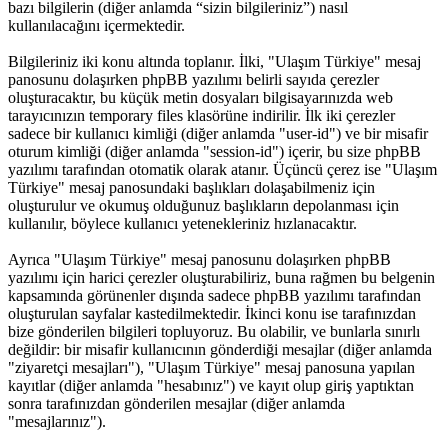
bazı bilgilerin (diğer anlamda “sizin bilgileriniz”) nasıl
kullanılacağını içermektedir.
Bilgileriniz iki konu altında toplanır. İlki, "Ulaşım Türkiye" mesaj
panosunu dolaşırken phpBB yazılımı belirli sayıda çerezler
oluşturacaktır, bu küçük metin dosyaları bilgisayarınızda web
tarayıcınızın temporary files klasörüne indirilir. İlk iki çerezler
sadece bir kullanıcı kimliği (diğer anlamda "user-id") ve bir misafir
oturum kimliği (diğer anlamda "session-id") içerir, bu size phpBB
yazılımı tarafından otomatik olarak atanır. Üçüncü çerez ise "Ulaşım
Türkiye" mesaj panosundaki başlıkları dolaşabilmeniz için
oluşturulur ve okumuş olduğunuz başlıkların depolanması için
kullanılır, böylece kullanıcı yetenekleriniz hızlanacaktır.
Ayrıca "Ulaşım Türkiye" mesaj panosunu dolaşırken phpBB
yazılımı için harici çerezler oluşturabiliriz, buna rağmen bu belgenin
kapsamında görünenler dışında sadece phpBB yazılımı tarafından
oluşturulan sayfalar kastedilmektedir. İkinci konu ise tarafınızdan
bize gönderilen bilgileri topluyoruz. Bu olabilir, ve bunlarla sınırlı
değildir: bir misafir kullanıcının gönderdiği mesajlar (diğer anlamda
"ziyaretçi mesajları"), "Ulaşım Türkiye" mesaj panosuna yapılan
kayıtlar (diğer anlamda "hesabınız") ve kayıt olup giriş yaptıktan
sonra tarafınızdan gönderilen mesajlar (diğer anlamda
"mesajlarınız").