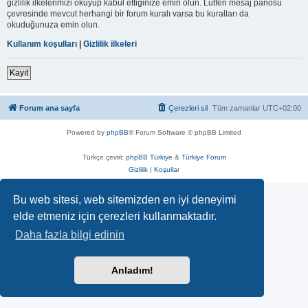
gizlilik ilkelerimizi okuyup kabul ettiğinize emin olun. Lütfen mesaj panosu
çevresinde mevcut herhangi bir forum kuralı varsa bu kuralları da
okuduğunuza emin olun.
Kullanım koşulları
|
Gizlilik ilkeleri
Kayıt
Forum ana sayfa
Çerezleri sil
Tüm zamanlar
UTC+02:00
Powered by
phpBB
® Forum Software © phpBB Limited
Türkçe çeviri:
phpBB Türkiye
&
Türkiye Forum
Gizlilik
|
Koşullar
Bu web sitesi, web sitemizden en iyi deneyimi
elde etmeniz için çerezleri kullanmaktadır.
Daha fazla bilgi edinin
Anladım!