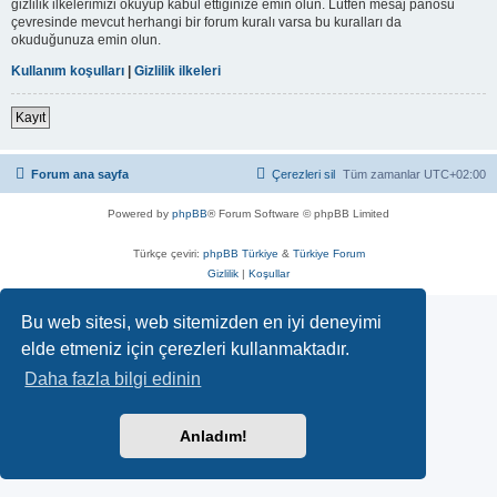
gizlilik ilkelerimizi okuyup kabul ettiğinize emin olun. Lütfen mesaj panosu
çevresinde mevcut herhangi bir forum kuralı varsa bu kuralları da
okuduğunuza emin olun.
Kullanım koşulları
|
Gizlilik ilkeleri
Kayıt
Forum ana sayfa
Çerezleri sil
Tüm zamanlar
UTC+02:00
Powered by
phpBB
® Forum Software © phpBB Limited
Türkçe çeviri:
phpBB Türkiye
&
Türkiye Forum
Gizlilik
|
Koşullar
Bu web sitesi, web sitemizden en iyi deneyimi
elde etmeniz için çerezleri kullanmaktadır.
Daha fazla bilgi edinin
Anladım!